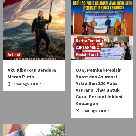
Berita Terkini
OJK LAMPUNG
Artikel
Pesisir Barat
Aku Kibarkan Bendera
OJK, Pemkab Pesisir
Merah Putih
Barat dan Asuransi
Astra Beri 150 Polis
3 hari ago
admin
Asuransi Jiwa untuk
Guru, Perkuat Inklusi
Keuangan
4 hari ago
admin