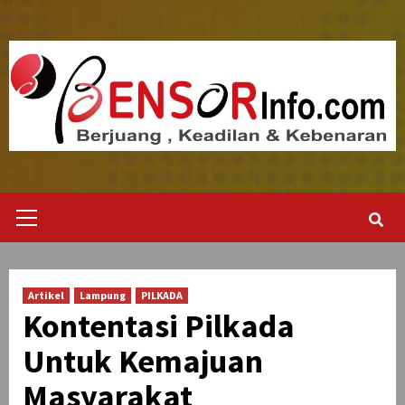
Skip
to
content
Primary
Menu
Artikel
Lampung
PILKADA
Kontentasi Pilkada
Untuk Kemajuan
Masyarakat