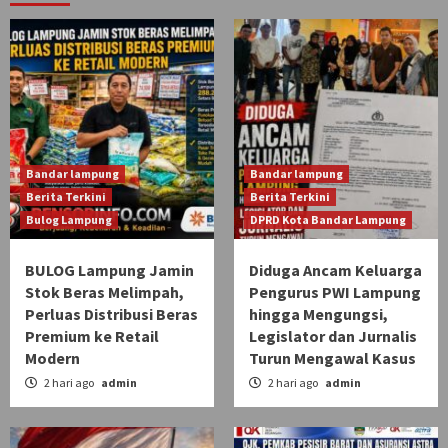
Bandar lampung
Bandar lampung
Berita Terkini
Berita Terkini
Bulog Lampung
DPRD Kota Bandar Lampung
BULOG Lampung Jamin
Diduga Ancam Keluarga
Stok Beras Melimpah,
Pengurus PWI Lampung
Perluas Distribusi Beras
hingga Mengungsi,
Premium ke Retail
Legislator dan Jurnalis
Modern
Turun Mengawal Kasus
2 hari ago
admin
2 hari ago
admin