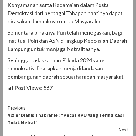
Kenyamanan serta Kedamaian dalam Pesta
Demokrasi dari berbagai Tahapan nantinya dapat
dirasakan dampaknya untuk Masyarakat.
Sementara pihaknya Pun telah menegaskan, bagi
institusi Polri dan ASN di lingkup Kepolisian Daerah
Lampung untuk menjaga Netralitasnya.
Sehingga, pelaksanaan Pilkada 2024 yang
demokratis diharapkan menjadi landasan
pembangunan daerah sesuai harapan masyarakat.
Post Views:
567
Continue
Previous
Alzier Dianis Thabranie : “Pecat KPU Yang Terindikasi
Reading
Tidak Netral.”
Next