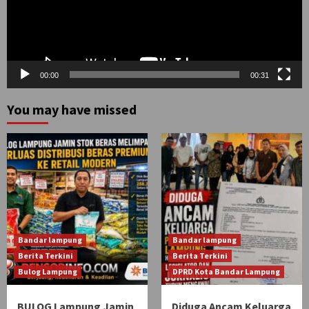
00:00
00:31
You may have missed
Bandar lampung
Bandar lampung
Berita Terkini
Berita Terkini
Bulog Lampung
DPRD Kota Bandar Lampung
BULOG Lampung Jamin
Diduga Ancam Keluarga