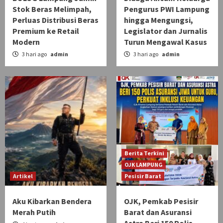
Stok Beras Melimpah,
Pengurus PWI Lampung
Perluas Distribusi Beras
hingga Mengungsi,
Premium ke Retail
Legislator dan Jurnalis
Modern
Turun Mengawal Kasus
3 hari ago
admin
3 hari ago
admin
Berita Terkini
OJK LAMPUNG
Artikel
Pesisir Barat
Aku Kibarkan Bendera
OJK, Pemkab Pesisir
Merah Putih
Barat dan Asuransi