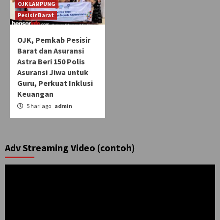
OJK LAMPUNG
Pesisir Barat
OJK, Pemkab Pesisir
Barat dan Asuransi
Astra Beri 150 Polis
Asuransi Jiwa untuk
Guru, Perkuat Inklusi
Keuangan
5 hari ago
admin
Adv Streaming Video (contoh)
Pemutar
Video