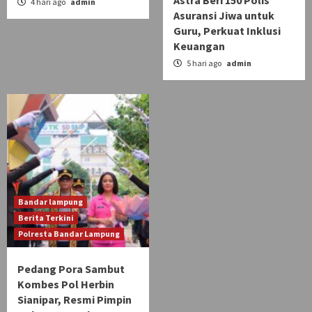
Astra Beri 150 Polis
4 hari ago
admin
Asuransi Jiwa untuk
Guru, Perkuat Inklusi
Keuangan
5 hari ago
admin
Bandar lampung
Berita Terkini
Polresta Bandar Lampung
Pedang Pora Sambut
Kombes Pol Herbin
Sianipar, Resmi Pimpin