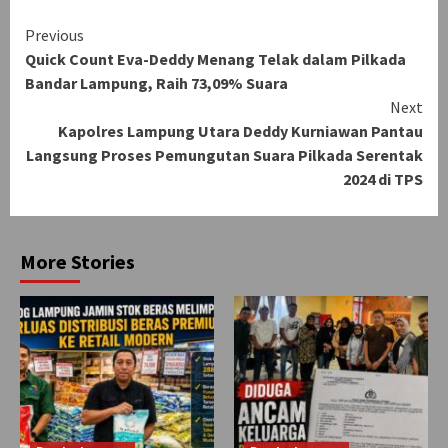
Continue
Previous
Quick Count Eva-Deddy Menang Telak dalam Pilkada
Reading
Bandar Lampung, Raih 73,09% Suara
Next
Kapolres Lampung Utara Deddy Kurniawan Pantau
Langsung Proses Pemungutan Suara Pilkada Serentak
2024 di TPS
More Stories