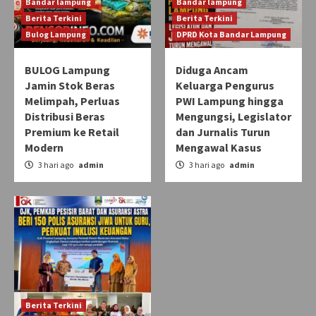
Bandar lampung
Bandar lampung
Berita Terkini
Berita Terkini
Bulog Lampung
DPRD Kota Bandar Lampung
BULOG Lampung
Diduga Ancam
Jamin Stok Beras
Keluarga Pengurus
Melimpah, Perluas
PWI Lampung hingga
Distribusi Beras
Mengungsi, Legislator
Premium ke Retail
dan Jurnalis Turun
Modern
Mengawal Kasus
3 hari ago
admin
3 hari ago
admin
Berita Terkini