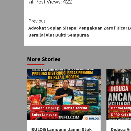
Post Views:
422
Continue
Previous
Advokat Sopian Sitepu: Pengakuan Zarof Ricar 
Reading
Bernilai Alat Bukti Sempurna
More Stories
Bandar lampung
Berita Terkini
Bandar lam
Bulog Lampung
DPRD Kota 
BULOG Lampung Jamin Stok
Diduga A