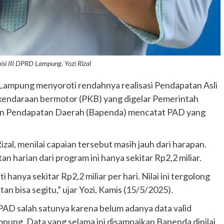
si III DPRD Lampung, Yozi Rizal
 Lampung menyoroti rendahnya realisasi Pendapatan Asli
kendaraan bermotor (PKB) yang digelar Pemerintah
dan Pendapatan Daerah (Bapenda) mencatat PAD yang
al, menilai capaian tersebut masih jauh dari harapan.
n harian dari program ini hanya sekitar Rp2,2 miliar.
i hanya sekitar Rp2,2 miliar per hari. Nilai ini tergolong
 bisa segitu,” ujar Yozi, Kamis (15/5/2025).
AD salah satunya karena belum adanya data valid
mpung. Data yang selama ini disampaikan Bapenda dinilai