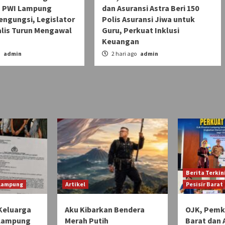
 PWI Lampung
dan Asuransi Astra Beri 150
engungsi, Legislator
Polis Asuransi Jiwa untuk
alis Turun Mengawal
Guru, Perkuat Inklusi
Keuangan
o
admin
2 hari ago
admin
Berita Terkin
 Lampung
Artikel
Pesisir Barat
Keluarga
Aku Kibarkan Bendera
OJK, Pemka
 Lampung
Merah Putih
Barat dan 