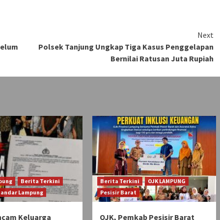
Next
Belum
Polsek Tanjung Ungkap Tiga Kasus Penggelapan
Bernilai Ratusan Juta Rupiah
pung
Berita Terkini
Berita Terkini
OJK LAMPUNG
Bandar Lampung
Pesisir Barat
ncam Keluarga
OJK, Pemkab Pesisir Barat