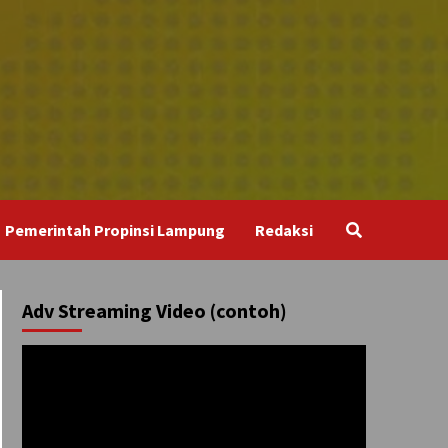
Pemerintah Propinsi Lampung
Redaksi
Adv Streaming Video (contoh)
Pemutar
Video