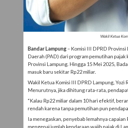
Wakil Ketua Komi
Bandar Lampung
– Komisi III DPRD Provinsi
Daerah (PAD) dari program pemutihan pajak 
Provinsi Lampung. Hingga 15 Mei 2025, Ba
masuk baru sekitar Rp22 miliar.
Wakil Ketua Komisi III DPRD Lampung, Yozi Riz
Menurutnya, jika dihitung rata-rata, pendapata
“Kalau Rp22 miliar dalam 10 hari efektif, berart
rendah karena tanpa pemutihan pun pendapatan
Ia menegaskan, penyebab lemahnya capaian P
mengenai jumlah kendaraan wajib pajak di La