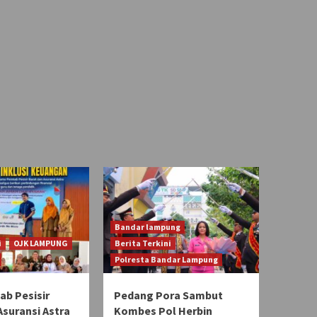
Bandar lampung
i
OJK LAMPUNG
Berita Terkini
Polresta Bandar Lampung
b Pesisir
Pedang Pora Sambut
Asuransi Astra
Kombes Pol Herbin