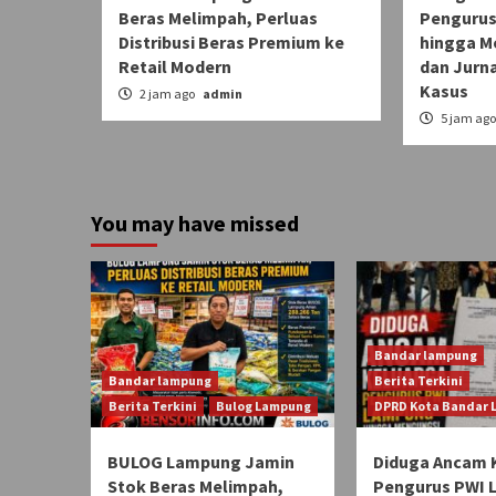
Beras Melimpah, Perluas
Pengurus
Distribusi Beras Premium ke
hingga M
Retail Modern
dan Jurn
Kasus
2 jam ago
admin
5 jam ag
You may have missed
Bandar lampung
Bandar lampung
Berita Terkini
Berita Terkini
Bulog Lampung
DPRD Kota Bandar
BULOG Lampung Jamin
Diduga Ancam 
Stok Beras Melimpah,
Pengurus PWI