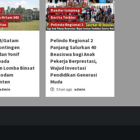
i
Bandar lampung
 Hitam 043
Berita Terkini
atan
Pelindo Regional 2
3/Gatam
Pelindo Regional 2
ontingen
Panjang Salurkan 40
an Yonif
Beasiswa bagi Anak
pada
Pekerja Berprestasi,
 Lomba Binsat
Wujud Investasi
Kodam
Pendidikan Generasi
Inten
Muda
admin
5 hari ago
admin