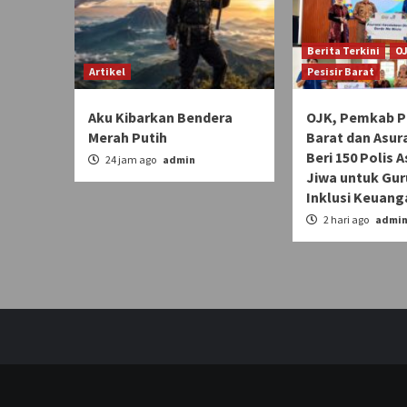
Berita Terkini
O
Artikel
Pesisir Barat
Aku Kibarkan Bendera
OJK, Pemkab Pe
Merah Putih
Barat dan Asur
Beri 150 Polis 
24 jam ago
admin
Jiwa untuk Gur
Inklusi Keuang
2 hari ago
admi