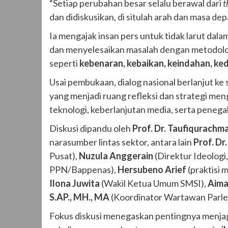
“Setiap perubahan besar selalu berawal dari
t
dan didiskusikan, di situlah arah dan masa d
Ia mengajak insan pers untuk tidak larut da
dan menyelesaikan masalah dengan metodologi
seperti
kebenaran, kebaikan, keindahan, k
Usai pembukaan, dialog nasional berlanjut ke 
yang menjadi ruang refleksi dan strategi men
teknologi, keberlanjutan media, serta penegak
Diskusi dipandu oleh
Prof. Dr. Taufiqurachman
narasumber lintas sektor, antara lain
Prof. Dr
Pusat),
Nuzula Anggerain
(Direktur Ideologi
PPN/Bappenas),
Hersubeno Arief
(praktisi 
Ilona Juwita
(Wakil Ketua Umum SMSI),
Aima
S.AP., MH., MA
(Koordinator Wartawan Parl
Fokus diskusi menegaskan pentingnya menj