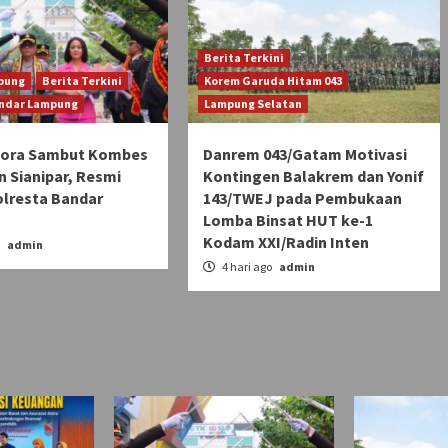
Berita Terkini
pung
Berita Terkini
Korem Garuda Hitam 043
andar Lampung
Lampung Selatan
Pora Sambut Kombes
Danrem 043/Gatam Motivasi
n Sianipar, Resmi
Kontingen Balakrem dan Yonif
olresta Bandar
143/TWEJ pada Pembukaan
Lomba Binsat HUT ke-1
Kodam XXI/Radin Inten
o
admin
4 hari ago
admin