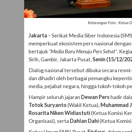
Keterangan Foto : Ketua D
Jakarta
– Serikat Media Siber Indonesia (S
memperkuat ekosistem pers nasional denga
bertajuk
“Media Baru Menuju Pers Sehat”
. Kegi
Sirih, Gambir, Jakarta Pusat,
Senin (15/12/20
Dialog nasional tersebut dibuka secara resmi
dan dihadiri oleh berbagai pemangku kepenting
media, pejabat negara, hingga tokoh-tokoh pe
Hampir seluruh jajaran
Dewan Pers
hadir dal
Totok Suryanto
(Wakil Ketua),
Muhammad Ja
Rosarita Niken Widiastuti
(Ketua Komisi Ke
Organisasi), serta
Dahlan Dahi
(Ketua Komisi D
Ketua Umum SMSI Pusat,
Firdaus
, dalam sa