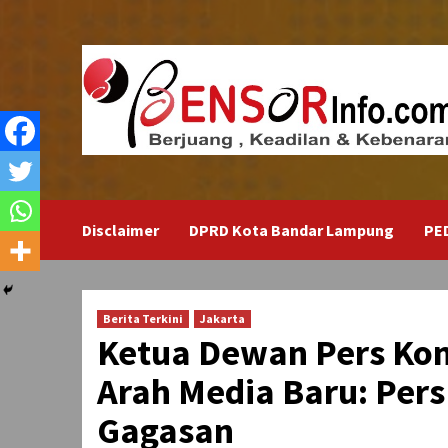
Skip
to
content
Disclaimer
DPRD Kota Bandar Lampung
PE
Berita Terkini
Jakarta
Ketua Dewan Pers Ko
Arah Media Baru: Pers
Gagasan