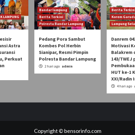
Bandar lampung
Berita Terkin
JK LAMPUNG
Berita Terkini
Korem Garuda
Polresta Bandar Lampung
Lampung Sel
sisir
Pedang Pora Sambut
Danrem 04
ansi Astra
Kombes Pol Herbin
Motivasi K
Asuransi
Sianipar, Resmi Pimpin
Balakrem d
u, Perkuat
Polresta Bandar Lampung
143/TWEJ 
an
Pembukaan
2 hari ago
admin
HUT ke-1 
n
XXI/Radin 
4 hari ago
Copyright © bensorinfo.com