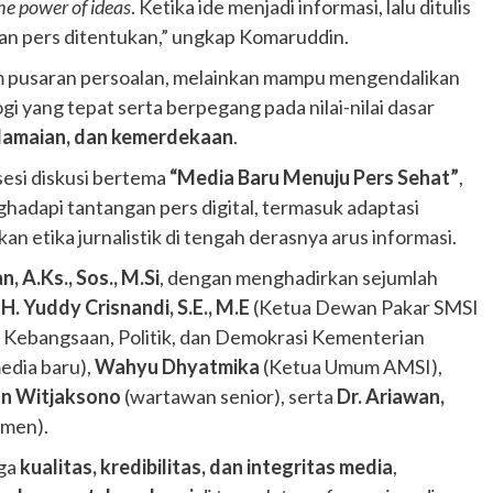
he power of ideas
. Ketika ide menjadi informasi, lalu ditulis
epan pers ditentukan,” ungkap Komaruddin.
lam pusaran persoalan, melainkan mampu mengendalikan
 yang tepat serta berpegang pada nilai-nilai dasar
edamaian, dan kemerdekaan
.
sesi diskusi bertema
“Media Baru Menuju Pers Sehat”
,
ghadapi tantangan pers digital, termasuk adaptasi
an etika jurnalistik di tengah derasnya arus informasi.
, A.Ks., Sos., M.Si
, dengan menghadirkan sejumlah
. H. Yuddy Crisnandi, S.E., M.E
(Ketua Dewan Pakar SMSI
, Kebangsaan, Politik, dan Demokrasi Kementerian
media baru),
Wahyu Dhyatmika
(Ketua Umum AMSI),
n Witjaksono
(wartawan senior), serta
Dr. Ariawan,
emen).
aga
kualitas, kredibilitas, dan integritas media
,