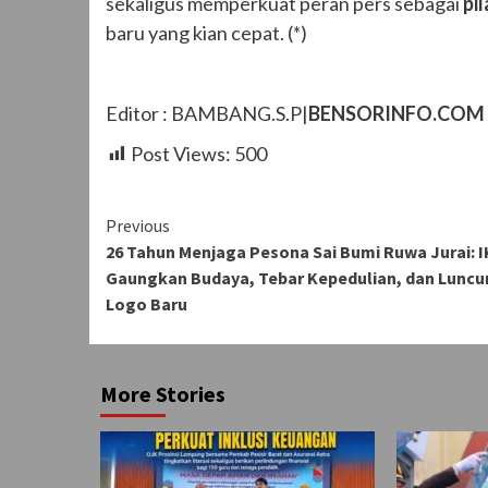
sekaligus memperkuat peran pers sebagai
pi
baru yang kian cepat. (*)
Editor : BAMBANG.S.P|
BENSORINFO.COM
Post Views:
500
Continue
Previous
26 Tahun Menjaga Pesona Sai Bumi Ruwa Jurai: 
Reading
Gaungkan Budaya, Tebar Kepedulian, dan Luncu
Logo Baru
More Stories