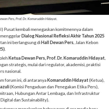
ewan Pers, Prof. Dr. Komaruddin Hidayat.
MSI) Pusat kembali menegaskan komitmennya dalam
n menggelar
Dialog Nasional Refleksi Akhir Tahun 2025
atan ini berlangsung di
Hall Dewan Pers
, Jalan Kebon
25)
.
 oleh
Ketua Dewan Pers, Prof. Dr. Komaruddin Hidayat
,
an strategis, mulai dari regulator, akademisi, praktisi
rs nasional.
am forum ini, di antaranya
Komaruddin Hidayat
(Ketua),
zuli
(Komisi Pengaduan dan Penegakan Etika Pers),
mitraan, Hubungan Antar Lembaga, dan Infrastruktur
igital dan Sustainability).
mbutannya menekankan bahwa pers di era media baru