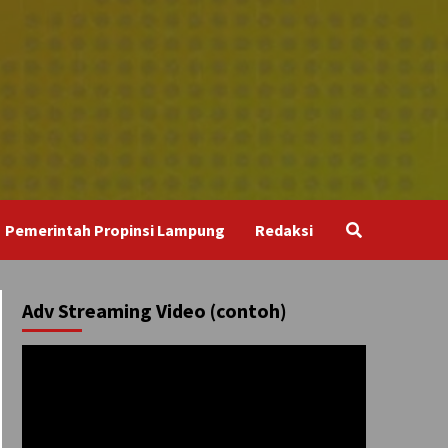
Pemerintah Propinsi Lampung
Redaksi
Adv Streaming Video (contoh)
Pemutar
Video