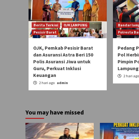
Berita Terkini
OJK LAMPUNG
Bandar lam
Pesisir Barat
Polresta B
OJK, Pemkab Pesisir Barat
Pedang 
dan Asuransi Astra Beri 150
Pol Herbi
Polis Asuransi Jiwa untuk
Pimpin P
Guru, Perkuat Inklusi
Lampung
Keuangan
2 hari ag
2 hari ago
admin
You may have missed