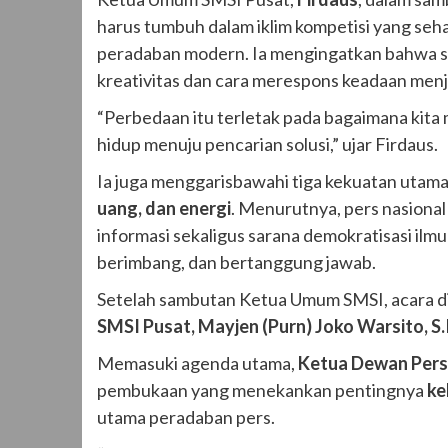
harus tumbuh dalam iklim kompetisi yang seh
peradaban modern. Ia mengingatkan bahwa s
kreativitas dan cara merespons keadaan men
“Perbedaan itu terletak pada bagaimana kita
hidup menuju pencarian solusi,” ujar Firdaus.
Ia juga menggarisbawahi tiga kekuatan utama
uang, dan energi
. Menurutnya, pers nasional
informasi sekaligus sarana demokratisasi il
berimbang, dan bertanggung jawab.
Setelah sambutan Ketua Umum SMSI, acara d
SMSI Pusat, Mayjen (Purn) Joko Warsito, S.
Memasuki agenda utama,
Ketua Dewan Pers 
pembukaan yang menekankan pentingnya
ke
utama peradaban pers.