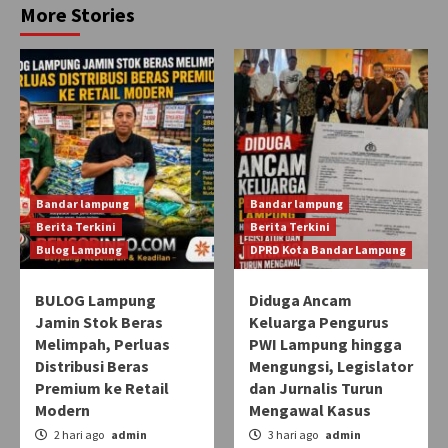
More Stories
Bandar lampung
Bandar lampung
Berita Terkini
Berita Terkini
Bulog Lampung
DPRD Kota Bandar Lampung
BULOG Lampung
Diduga Ancam
Jamin Stok Beras
Keluarga Pengurus
Melimpah, Perluas
PWI Lampung hingga
Distribusi Beras
Mengungsi, Legislator
Premium ke Retail
dan Jurnalis Turun
Modern
Mengawal Kasus
2 hari ago
admin
3 hari ago
admin