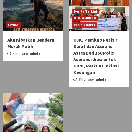
Berita Terkini
OJK LAMPUNG
Artikel
Pesisir Barat
Aku Kibarkan Bendera
OJK, Pemkab Pesisir
Merah Putih
Barat dan Asuransi
Astra Beri 150 Polis
4 hari ago
admin
Asuransi Jiwa untuk
Guru, Perkuat Inklusi
Keuangan
5 hari ago
admin