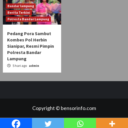
Bandar lampung
Berita Terkini
Polresta Bandar Lampung
Pedang Pora Sambut
Kombes Pol Herbin
Sianipar, Resmi Pimpin
Polresta Bandar
Lampung
5 hari ago
admin
Copyright © bensorinfo.com