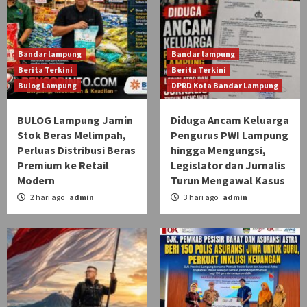
Bandar lampung
Bandar lampung
Berita Terkini
Berita Terkini
Bulog Lampung
DPRD Kota Bandar Lampung
BULOG Lampung Jamin
Diduga Ancam Keluarga
Stok Beras Melimpah,
Pengurus PWI Lampung
Perluas Distribusi Beras
hingga Mengungsi,
Premium ke Retail
Legislator dan Jurnalis
Modern
Turun Mengawal Kasus
2 hari ago
admin
3 hari ago
admin