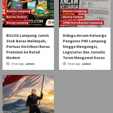
Bandar lampung
Bandar lampung
Berita Terkini
Berita Terkini
Bulog Lampung
DPRD Kota Bandar Lampung
BULOG Lampung Jamin
Diduga Ancam Keluarga
Stok Beras Melimpah,
Pengurus PWI Lampung
Perluas Distribusi Beras
hingga Mengungsi,
Premium ke Retail
Legislator dan Jurnalis
Modern
Turun Mengawal Kasus
3 hari ago
admin
4 hari ago
admin