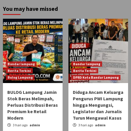
You may have missed
Bandar lampung
Bandar lampung
Berita Terkini
Berita Terkini
Bulog Lampung
DPRD Kota Bandar Lampung
BULOG Lampung Jamin
Diduga Ancam Keluarga
Stok Beras Melimpah,
Pengurus PWI Lampung
Perluas Distribusi Beras
hingga Mengungsi,
Premium ke Retail
Legislator dan Jurnalis
Modern
Turun Mengawal Kasus
3 hari ago
admin
3 hari ago
admin