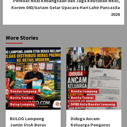
Perkuat Nilai Kebangsaan dan Jaga Keutuhan NKRI,
Korem 043/Gatam Gelar Upacara Hari Lahir Pancasila
2026
More Stories
Bandar lampung
Bandar lampung
Berita Terkini
Berita Terkini
Bulog Lampung
DPRD Kota Bandar Lampung
BULOG Lampung
Diduga Ancam
Jamin Stok Beras
Keluarga Pengurus