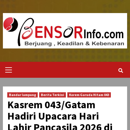
Skip
to
content
Primary
Menu
Bandar lampung
Berita Terkini
Korem Garuda Hitam 043
Kasrem 043/Gatam
Hadiri Upacara Hari
Lahir Pancasila 2026 di