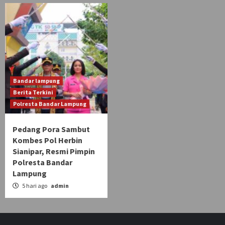
Bandar lampung
Berita Terkini
Polresta Bandar Lampung
Pedang Pora Sambut
Kombes Pol Herbin
Sianipar, Resmi Pimpin
Polresta Bandar
Lampung
5 hari ago
admin