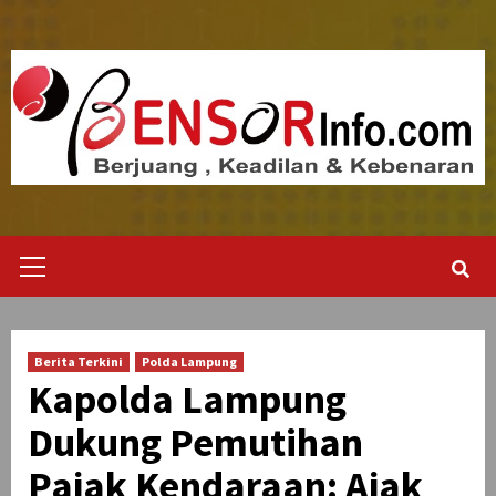
Skip
to
content
Primary
Menu
Berita Terkini
Polda Lampung
Kapolda Lampung
Dukung Pemutihan
Pajak Kendaraan: Ajak