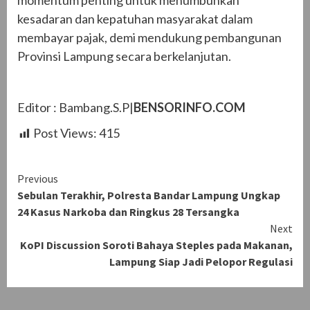
momentum penting untuk menumbuhkan
kesadaran dan kepatuhan masyarakat dalam
membayar pajak, demi mendukung pembangunan
Provinsi Lampung secara berkelanjutan.
Editor : Bambang.S.P|
BENSORINFO.COM
Post Views:
415
Continue
Previous
Sebulan Terakhir, Polresta Bandar Lampung Ungkap
Reading
24 Kasus Narkoba dan Ringkus 28 Tersangka
Next
KoPI Discussion Soroti Bahaya Steples pada Makanan,
Lampung Siap Jadi Pelopor Regulasi