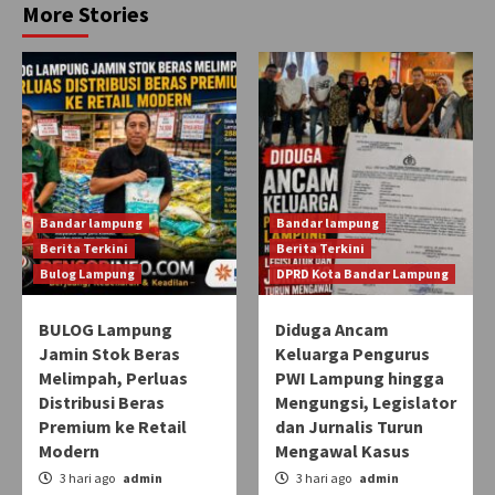
More Stories
Bandar lampung
Bandar lampung
Berita Terkini
Berita Terkini
Bulog Lampung
DPRD Kota Bandar Lampung
BULOG Lampung
Diduga Ancam
Jamin Stok Beras
Keluarga Pengurus
Melimpah, Perluas
PWI Lampung hingga
Distribusi Beras
Mengungsi, Legislator
Premium ke Retail
dan Jurnalis Turun
Modern
Mengawal Kasus
3 hari ago
admin
3 hari ago
admin