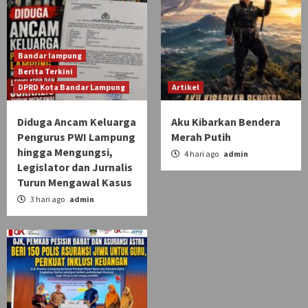
Bandar lampung
Berita Terkini
DPRD Kota Bandar Lampung
Artikel
Diduga Ancam Keluarga
Aku Kibarkan Bendera
Pengurus PWI Lampung
Merah Putih
hingga Mengungsi,
4 hari ago
admin
Legislator dan Jurnalis
Turun Mengawal Kasus
3 hari ago
admin