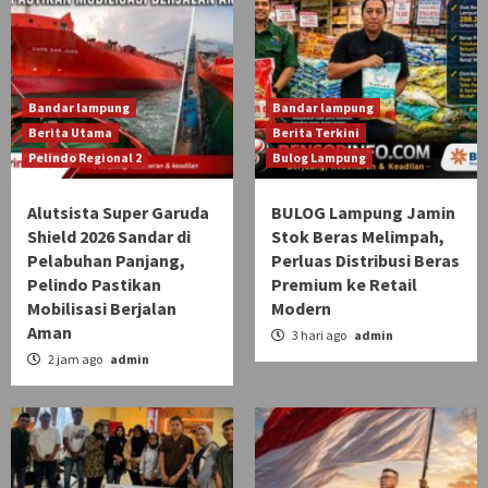
Bandar lampung
Bandar lampung
Berita Utama
Berita Terkini
Pelindo Regional 2
Bulog Lampung
Alutsista Super Garuda
BULOG Lampung Jamin
Shield 2026 Sandar di
Stok Beras Melimpah,
Pelabuhan Panjang,
Perluas Distribusi Beras
Pelindo Pastikan
Premium ke Retail
Mobilisasi Berjalan
Modern
Aman
3 hari ago
admin
2 jam ago
admin