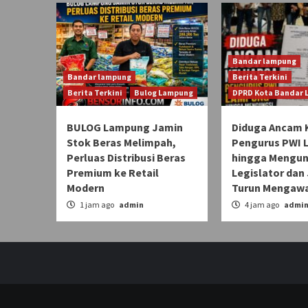
Bandar lampung
Bandar lampung
Berita Terkini
Berita Terkini
Bulog Lampung
DPRD Kota Bandar
BULOG Lampung Jamin
Diduga Ancam 
Stok Beras Melimpah,
Pengurus PWI
Perluas Distribusi Beras
hingga Mengun
Premium ke Retail
Legislator dan 
Modern
Turun Mengawa
1 jam ago
admin
4 jam ago
admi