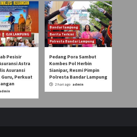
Bandar lampung
i
OJK LAMPUNG
Berita Terkini
Polresta Bandar Lampung
b Pesisir
Pedang Pora Sambut
Asuransi Astra
Kombes Pol Herbin
lis Asuransi
Sianipar, Resmi Pimpin
 Guru, Perkuat
Polresta Bandar Lampung
uangan
2 hari ago
admin
admin