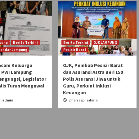
pung
Berita Terkini
Berita Terkini
OJK LAMPUNG
Bandar Lampung
Pesisir Barat
ncam Keluarga
OJK, Pemkab Pesisir Barat
 PWI Lampung
dan Asuransi Astra Beri 150
engungsi, Legislator
Polis Asuransi Jiwa untuk
alis Turun Mengawal
Guru, Perkuat Inklusi
Keuangan
o
admin
2 hari ago
admin