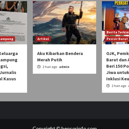
Berita Terkin
 Lampung
Artikel
Pesisir Barat
Keluarga
Aku Kibarkan Bendera
OJK, Pemka
 Lampung
Merah Putih
Barat dan 
gsi,
Beri 150 Po
2 hari ago
admin
Jurnalis
Jiwa untuk
l Kasus
Inklusi Ke
n
2 hari ago
Copyright © bensorinfo.com