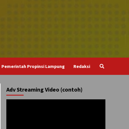
Pemerintah Propinsi Lampung
Redaksi
Adv Streaming Video (contoh)
Pemutar
Video