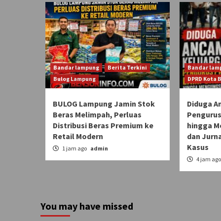
Bandar lampung
Berita Terkini
Bandar lam
Bulog Lampung
DPRD Kota 
BULOG Lampung Jamin Stok
Diduga A
Beras Melimpah, Perluas
Pengurus
Distribusi Beras Premium ke
hingga M
Retail Modern
dan Jurn
Kasus
1 jam ago
admin
4 jam ag
You may have missed