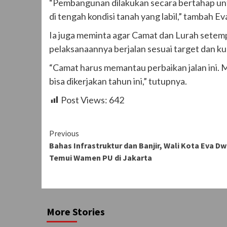
“Pembangunan dilakukan secara bertahap unt
di tengah kondisi tanah yang labil,” tambah Ev
Ia juga meminta agar Camat dan Lurah setem
pelaksanaannya berjalan sesuai target dan kua
“Camat harus memantau perbaikan jalan ini.
bisa dikerjakan tahun ini,” tutupnya.
Post Views:
642
Continue
Previous
Bahas Infrastruktur dan Banjir, Wali Kota Eva D
Reading
Temui Wamen PU di Jakarta
More Stories