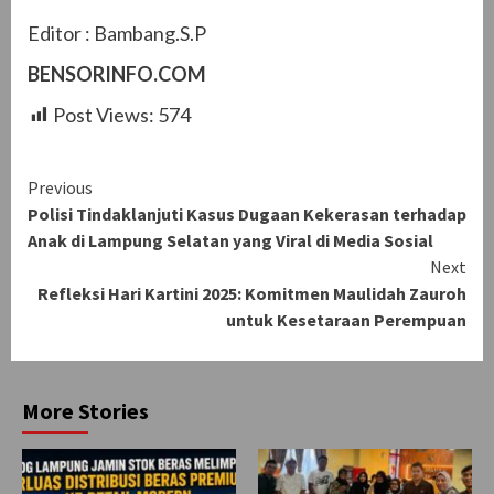
Editor : Bambang.S.P
BENSORINFO.COM
Post Views:
574
Continue
Previous
Polisi Tindaklanjuti Kasus Dugaan Kekerasan terhadap
Reading
Anak di Lampung Selatan yang Viral di Media Sosial
Next
Refleksi Hari Kartini 2025: Komitmen Maulidah Zauroh
untuk Kesetaraan Perempuan
More Stories