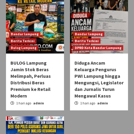
Bandar lampung
Bandar lampung
Berita Terkini
Berita Terkini
Bulog Lampung
DPRD Kota Bandar Lampung
BULOG Lampung
Diduga Ancam
Jamin Stok Beras
Keluarga Pengurus
Melimpah, Perluas
PWI Lampung hingga
Distribusi Beras
Mengungsi, Legislator
Premium ke Retail
dan Jurnalis Turun
Modern
Mengawal Kasus
1 hari ago
admin
1 hari ago
admin