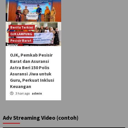
Berita Terkini
OJK LAMPUNG
Pesisir Barat
OJK, Pemkab Pesisir
Barat dan Asuransi
Astra Beri 150 Polis
Asuransi Jiwa untuk
Guru, Perkuat Inklusi
Keuangan
3 hari ago
admin
Adv Streaming Video (contoh)