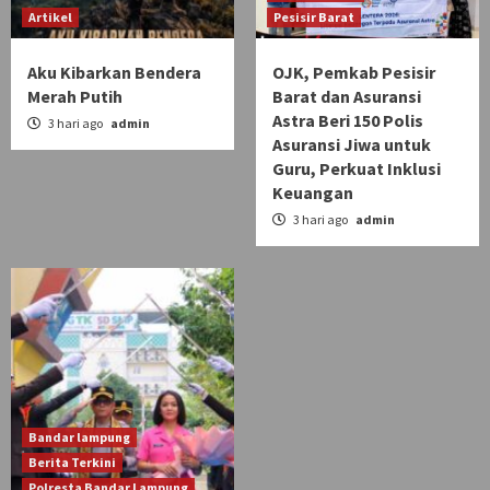
Artikel
Pesisir Barat
Aku Kibarkan Bendera
OJK, Pemkab Pesisir
Merah Putih
Barat dan Asuransi
Astra Beri 150 Polis
3 hari ago
admin
Asuransi Jiwa untuk
Guru, Perkuat Inklusi
Keuangan
3 hari ago
admin
Bandar lampung
Berita Terkini
Polresta Bandar Lampung