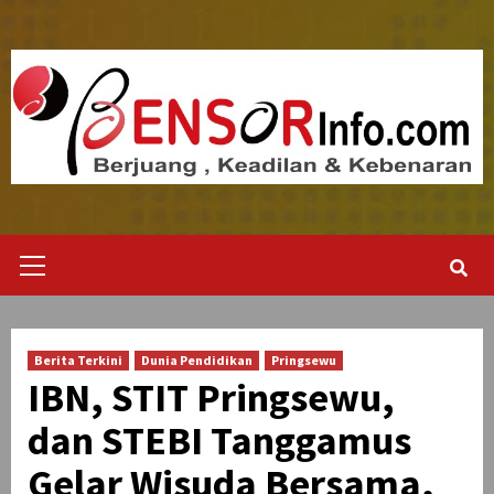
Skip
to
content
Primary
Menu
Berita Terkini
Dunia Pendidikan
Pringsewu
IBN, STIT Pringsewu,
dan STEBI Tanggamus
Gelar Wisuda Bersama,