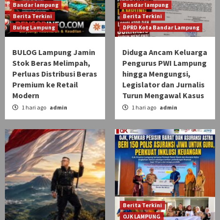
Bandar lampung
Bandar lampung
Berita Terkini
Berita Terkini
Bulog Lampung
DPRD Kota Bandar Lampung
BULOG Lampung Jamin
Diduga Ancam Keluarga
Stok Beras Melimpah,
Pengurus PWI Lampung
Perluas Distribusi Beras
hingga Mengungsi,
Premium ke Retail
Legislator dan Jurnalis
Modern
Turun Mengawal Kasus
1 hari ago
admin
1 hari ago
admin
Berita Terkini
OJK LAMPUNG