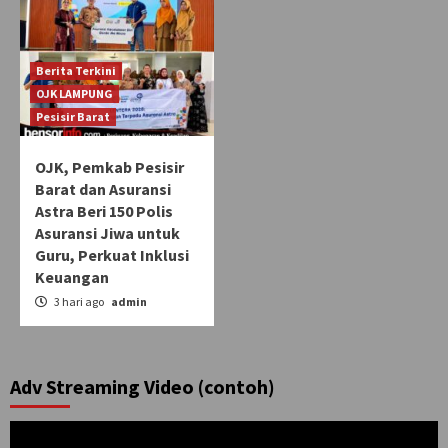
Berita Terkini
OJK LAMPUNG
Pesisir Barat
OJK, Pemkab Pesisir
Barat dan Asuransi
Astra Beri 150 Polis
Asuransi Jiwa untuk
Guru, Perkuat Inklusi
Keuangan
3 hari ago
admin
Adv Streaming Video (contoh)
Pemutar