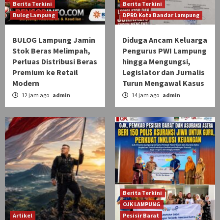
Berita Terkini
Berita Terkini
Bulog Lampung
DPRD Kota Bandar Lampung
BULOG Lampung Jamin
Diduga Ancam Keluarga
Stok Beras Melimpah,
Pengurus PWI Lampung
Perluas Distribusi Beras
hingga Mengungsi,
Premium ke Retail
Legislator dan Jurnalis
Modern
Turun Mengawal Kasus
12 jam ago
admin
14 jam ago
admin
Berita Terkini
OJK LAMPUNG
Artikel
Pesisir Barat