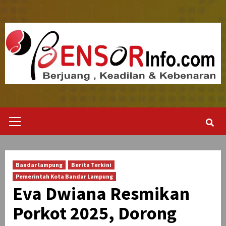
Skip
to
content
Primary
Menu
Bandar lampung
Berita Terkini
Pemerintah Kota Bandar Lampung
Eva Dwiana Resmikan
Porkot 2025, Dorong