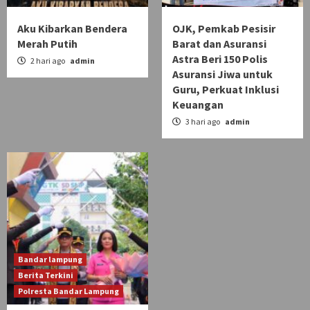
Aku Kibarkan Bendera
OJK, Pemkab Pesisir
Merah Putih
Barat dan Asuransi
Astra Beri 150 Polis
2 hari ago
admin
Asuransi Jiwa untuk
Guru, Perkuat Inklusi
Keuangan
3 hari ago
admin
Bandar lampung
Berita Terkini
Polresta Bandar Lampung