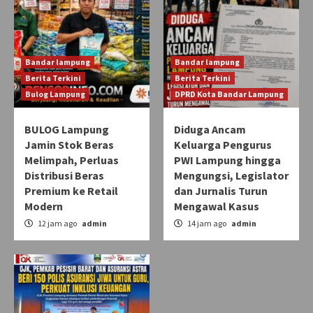
Bandar lampung
Bandar lampung
Berita Terkini
Berita Terkini
Bulog Lampung
DPRD Kota Bandar Lampung
BULOG Lampung
Diduga Ancam
Jamin Stok Beras
Keluarga Pengurus
Melimpah, Perluas
PWI Lampung hingga
Distribusi Beras
Mengungsi, Legislator
Premium ke Retail
dan Jurnalis Turun
Modern
Mengawal Kasus
12 jam ago
admin
14 jam ago
admin