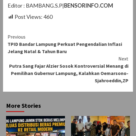
Editor : BAMBANG.S.P|
BENSORINFO.COM
Post Views:
460
Continue
Previous
TPID Bandar Lampung Perkuat Pengendalian Inflasi
Reading
Jelang Natal & Tahun Baru
Next
Putra Sang Fajar Alzier Sosok Kontroversial Menang di
Pemilihan Gubernur Lampung, Kalahkan Oemarsono-
Sjahroeddin,ZP
More Stories