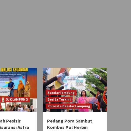
Bandar lampung
i
OJK LAMPUNG
Berita Terkini
Polresta Bandar Lampung
b Pesisir
Pedang Pora Sambut
Asuransi Astra
Kombes Pol Herbin