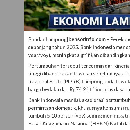
Bandar Lampung|
bensorinfo.com
– Perekono
sepanjang tahun 2025. Bank Indonesia menca
year/yoy), meningkat signifikan dibandingkan
Pertumbuhan tersebut tercermin dari kinerja 
tinggi dibandingkan triwulan sebelumnya seb
Regional Bruto (PDRB) Lampung pada triwulan
harga berlaku dan Rp74,24 triliun atas dasar 
Bank Indonesia menilai, akselerasi pertumb
permintaan domestik, khususnya konsumsi ru
tumbuh 5,10 persen (yoy) seiring meningkatn
Besar Keagamaan Nasional (HBKN) Natal dan