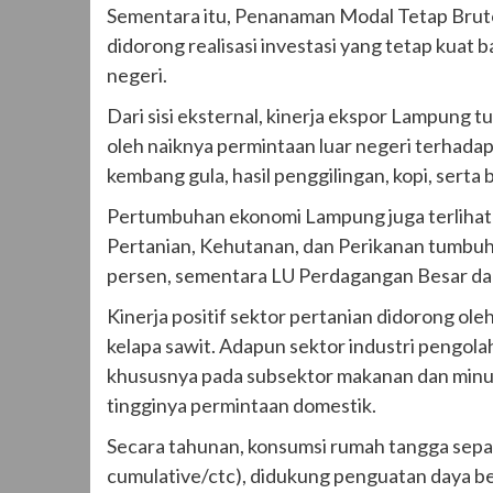
Sementara itu, Penanaman Modal Tetap Brut
didorong realisasi investasi yang tetap kuat
negeri.
Dari sisi eksternal, kinerja ekspor Lampung 
oleh naiknya permintaan luar negeri terhada
kembang gula, hasil penggilingan, kopi, serta
Pertumbuhan ekonomi Lampung juga terlihat d
Pertanian, Kehutanan, dan Perikanan tumbuh
persen, sementara LU Perdagangan Besar da
Kinerja positif sektor pertanian didorong ol
kelapa sawit. Adapun sektor industri pengol
khususnya pada subsektor makanan dan minuma
tingginya permintaan domestik.
Secara tahunan, konsumsi rumah tangga sepa
cumulative/ctc), didukung penguatan daya bel