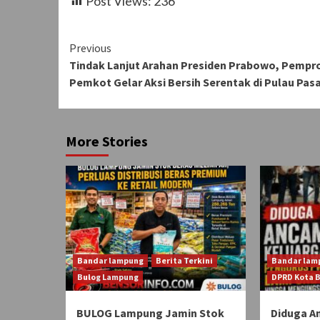
Post Views:
236
Continue
Previous
Tindak Lanjut Arahan Presiden Prabowo, Pempr
Reading
Pemkot Gelar Aksi Bersih Serentak di Pulau Pas
More Stories
Bandar lampung
Berita Terkini
Bandar lam
Bulog Lampung
DPRD Kota 
BULOG Lampung Jamin Stok
Diduga A