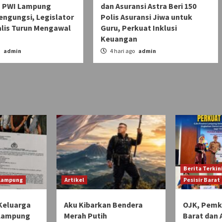
 PWI Lampung
dan Asuransi Astra Beri 150
engungsi, Legislator
Polis Asuransi Jiwa untuk
alis Turun Mengawal
Guru, Perkuat Inklusi
Keuangan
o
admin
4 hari ago
admin
Berita Terkin
 Lampung
Artikel
Pesisir Barat
Keluarga
Aku Kibarkan Bendera
OJK, Pemka
 Lampung
Merah Putih
Barat dan 