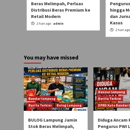
Beras Melimpah, Perluas
Pengurus
Distribusi Beras Premium ke
hingga M
Retail Modern
dan Jurn
Kasus
2 hari ago
admin
2 hari ag
You may have missed
Bandar lampung
Bandar lampung
Berita Terkini
Berita Terkini
Bulog Lampung
DPRD Kota Bandar
BULOG Lampung Jamin
Diduga Ancam 
Stok Beras Melimpah,
Pengurus PWI