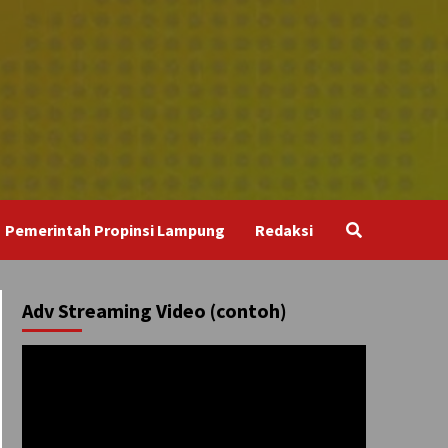
Pemerintah Propinsi Lampung
Redaksi
Adv Streaming Video (contoh)
Pemutar
Video