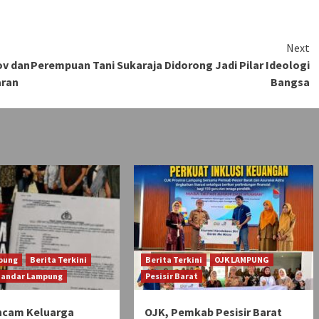
Next
ov dan
Perempuan Tani Sukaraja Didorong Jadi Pilar Ideologi
aran
Bangsa
pung
Berita Terkini
Berita Terkini
OJK LAMPUNG
Bandar Lampung
Pesisir Barat
ncam Keluarga
OJK, Pemkab Pesisir Barat