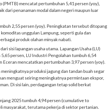
o (PMTB) mencatat pertumbuhan 5,41 persen (yoy),
 baik dari penanaman modal dalam negeri maupun luar
tumbuh 2,55 persen (yoy). Peningkatan tersebut ditopang
p komoditas unggulan Lampung, seperti gula dan
 berbagai produk olahan minyak nabati.
ari sisi lapangan usaha utama. Lapangan Usaha (LU)
 5,65 persen, LU Industri Pengolahan tumbuh 6,54
n Eceran mencatatkan pertumbuhan 3,97 persen (yoy).
eh meningkatnya produksi jagung dan tandan buah segar
ahan menguat seiring meningkatnya permintaan ekspor,
n. Di sisi lain, perdagangan tetap solid berkat
njang 2025 tumbuh 4,94 persen (cumulative to
i masyarakat, terutama pekerja di sektor pertanian.