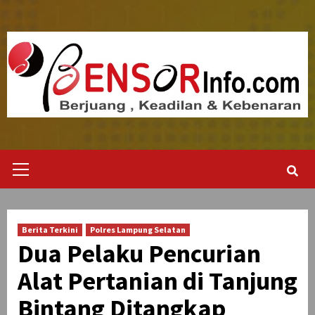
Skip
to
content
Primary
Menu
Berita Terkini
Polres Lampung Selatan
Dua Pelaku Pencurian
Alat Pertanian di Tanjung
Bintang Ditangkap