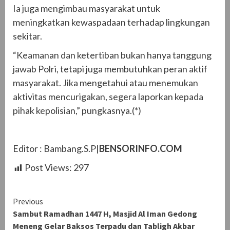
Ia juga mengimbau masyarakat untuk
meningkatkan kewaspadaan terhadap lingkungan
sekitar.
“Keamanan dan ketertiban bukan hanya tanggung
jawab Polri, tetapi juga membutuhkan peran aktif
masyarakat. Jika mengetahui atau menemukan
aktivitas mencurigakan, segera laporkan kepada
pihak kepolisian,” pungkasnya.(*)
Editor : Bambang.S.P|
BENSORINFO.COM
Post Views:
297
Continue
Previous
Sambut Ramadhan 1447 H, Masjid Al Iman Gedong
Reading
Meneng Gelar Baksos Terpadu dan Tabligh Akbar