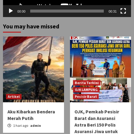
00:00
00:31
You may have missed
Berita Terkini
OJK LAMPUNG
Artikel
Pesisir Barat
Aku Kibarkan Bendera
OJK, Pemkab Pesisir
Merah Putih
Barat dan Asuransi
Astra Beri 150 Polis
1 hari ago
admin
Asuransi Jiwa untuk