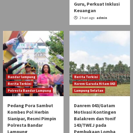
Guru, Perkuat Inklusi
Keuangan
2 hari ago
admin
Bandar lampung
Berita Terkini
Berita Terkini
Korem Garuda Hitam 043
Polresta Bandar Lampung
Lampung Selatan
Pedang Pora Sambut
Danrem 043/Gatam
Kombes Pol Herbin
Motivasi Kontingen
Sianipar, Resmi Pimpin
Balakrem dan Yonif
Polresta Bandar
143/TWEJ pada
Lampung
Pembukaan Lomba