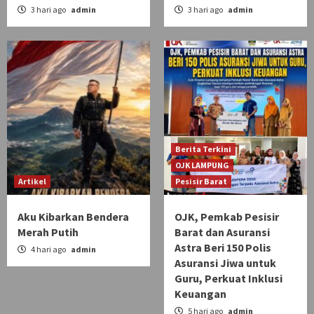
3 hari ago
admin
3 hari ago
admin
Berita Terkini
OJK LAMPUNG
Artikel
Pesisir Barat
Aku Kibarkan Bendera
OJK, Pemkab Pesisir
Merah Putih
Barat dan Asuransi
Astra Beri 150 Polis
4 hari ago
admin
Asuransi Jiwa untuk
Guru, Perkuat Inklusi
Keuangan
5 hari ago
admin