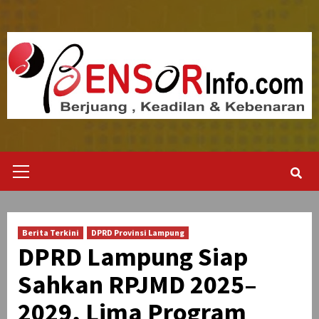
Skip
to
content
Primary
Menu
Berita Terkini
DPRD Provinsi Lampung
DPRD Lampung Siap
Sahkan RPJMD 2025–
2029, Lima Program