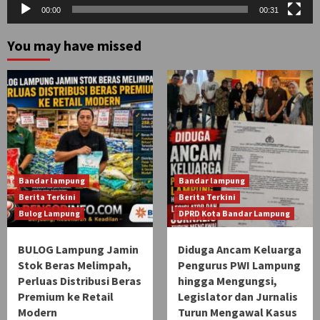
00:00
00:31
You may have missed
Bandar lampung
Bandar lampung
Berita Terkini
Berita Terkini
Bulog Lampung
DPRD Kota Bandar Lampung
BULOG Lampung Jamin
Diduga Ancam Keluarga
Stok Beras Melimpah,
Pengurus PWI Lampung
Perluas Distribusi Beras
hingga Mengungsi,
Premium ke Retail
Legislator dan Jurnalis
Modern
Turun Mengawal Kasus