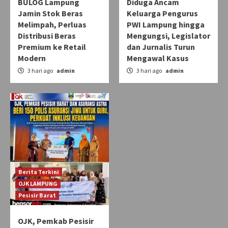
BULOG Lampung
Diduga Ancam
Jamin Stok Beras
Keluarga Pengurus
Melimpah, Perluas
PWI Lampung hingga
Distribusi Beras
Mengungsi, Legislator
Premium ke Retail
dan Jurnalis Turun
Modern
Mengawal Kasus
3 hari ago
admin
3 hari ago
admin
Berita Terkini
OJK LAMPUNG
Pesisir Barat
OJK, Pemkab Pesisir