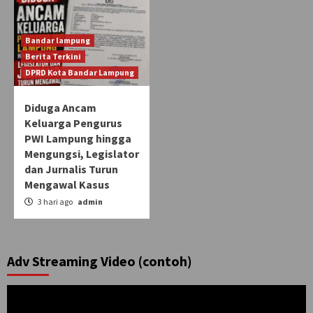
Bandar lampung
Berita Terkini
DPRD Kota Bandar Lampung
Diduga Ancam
Keluarga Pengurus
PWI Lampung hingga
Mengungsi, Legislator
dan Jurnalis Turun
Mengawal Kasus
3 hari ago
admin
Adv Streaming Video (contoh)
Pemutar
Video