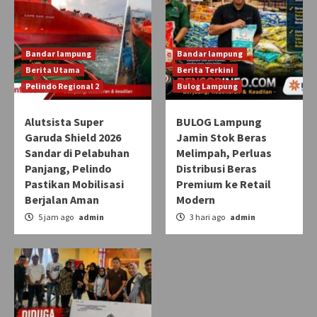
Bandar lampung
Bandar lampung
Berita Utama
Berita Terkini
Pelindo Regional 2
Bulog Lampung
Alutsista Super
BULOG Lampung
Garuda Shield 2026
Jamin Stok Beras
Sandar di Pelabuhan
Melimpah, Perluas
Panjang, Pelindo
Distribusi Beras
Pastikan Mobilisasi
Premium ke Retail
Berjalan Aman
Modern
5 jam ago
admin
3 hari ago
admin