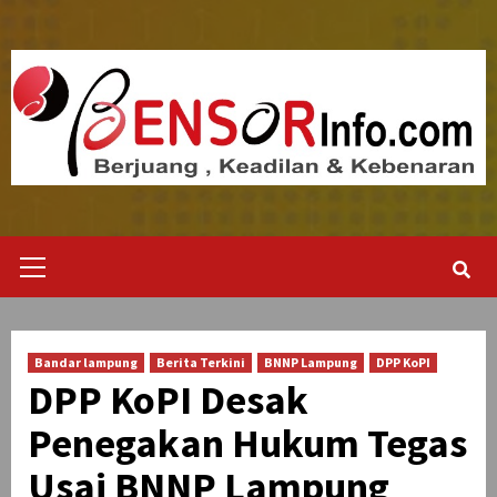
Skip
to
content
Primary
Menu
Bandar lampung
Berita Terkini
BNNP Lampung
DPP KoPI
DPP KoPI Desak
Penegakan Hukum Tegas
Usai BNNP Lampung