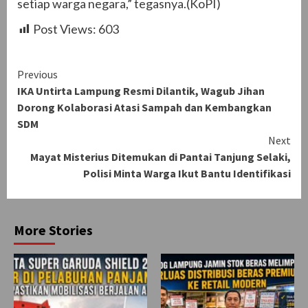
setiap warga negara,” tegasnya.(KoPI)
Post Views:
603
Continue
Previous
IKA Untirta Lampung Resmi Dilantik, Wagub Jihan
Reading
Dorong Kolaborasi Atasi Sampah dan Kembangkan
SDM
Next
Mayat Misterius Ditemukan di Pantai Tanjung Selaki,
Polisi Minta Warga Ikut Bantu Identifikasi
More Stories