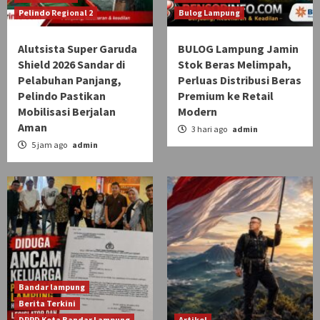
Pelindo Regional 2
Bulog Lampung
Alutsista Super Garuda
BULOG Lampung Jamin
Shield 2026 Sandar di
Stok Beras Melimpah,
Pelabuhan Panjang,
Perluas Distribusi Beras
Pelindo Pastikan
Premium ke Retail
Mobilisasi Berjalan
Modern
Aman
3 hari ago
admin
5 jam ago
admin
Bandar lampung
Berita Terkini
DPRD Kota Bandar Lampung
Artikel