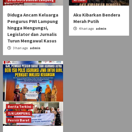
Diduga Ancam Keluarga
Aku Kibarkan Bendera
Pengurus PWI Lampung
Merah Putih
hingga Mengungsi,
4 hari ago
admin
Legislator dan Jurnalis
Turun Mengawal Kasus
3 hari ago
admin
Berita Terkini
OJK LAMPUNG
Pesisir Barat