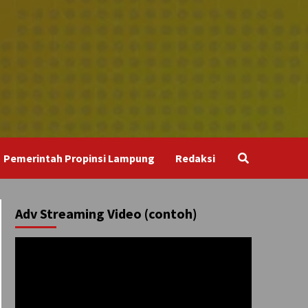
Pemerintah Propinsi Lampung
Redaksi
Adv Streaming Video (contoh)
Pemutar
Video