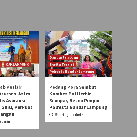
Bandar lampung
i
OJK LAMPUNG
Berita Terkini
Polresta Bandar Lampung
b Pesisir
Pedang Pora Sambut
Asuransi Astra
Kombes Pol Herbin
lis Asuransi
Sianipar, Resmi Pimpin
 Guru, Perkuat
Polresta Bandar Lampung
uangan
5 hari ago
admin
admin