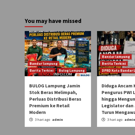
You may have missed
Bandar lampung
Bandar lampung
Berita Terkini
Berita Terkini
Bulog Lampung
DPRD Kota Bandar
BULOG Lampung Jamin
Diduga Ancam 
Stok Beras Melimpah,
Pengurus PWI
Perluas Distribusi Beras
hingga Mengun
Premium ke Retail
Legislator dan 
Modern
Turun Mengawa
3 hari ago
admin
3 hari ago
admi