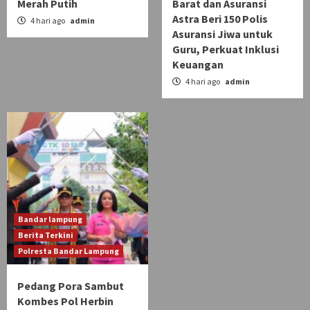
Merah Putih
Barat dan Asuransi
Astra Beri 150 Polis
4 hari ago
admin
Asuransi Jiwa untuk
Guru, Perkuat Inklusi
Keuangan
4 hari ago
admin
Bandar lampung
Berita Terkini
Polresta Bandar Lampung
Pedang Pora Sambut
Kombes Pol Herbin