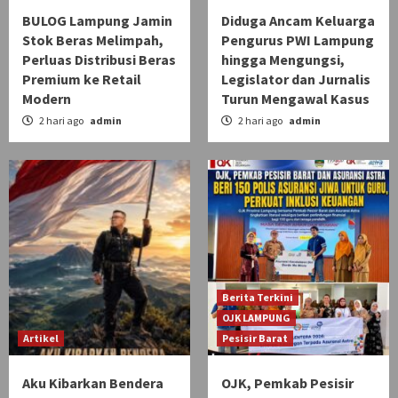
BULOG Lampung Jamin
Diduga Ancam Keluarga
Stok Beras Melimpah,
Pengurus PWI Lampung
Perluas Distribusi Beras
hingga Mengungsi,
Premium ke Retail
Legislator dan Jurnalis
Modern
Turun Mengawal Kasus
2 hari ago
admin
2 hari ago
admin
Berita Terkini
OJK LAMPUNG
Artikel
Pesisir Barat
Aku Kibarkan Bendera
OJK, Pemkab Pesisir