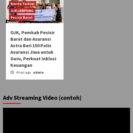
Berita Terkini
OJK LAMPUNG
Pesisir Barat
OJK, Pemkab Pesisir
Barat dan Asuransi
Astra Beri 150 Polis
Asuransi Jiwa untuk
Guru, Perkuat Inklusi
Keuangan
4 hari ago
admin
Adv Streaming Video (contoh)
Pemutar
Video