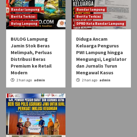
Bandar lampung
Bandar lampung
Berita Terkini
Berita Terkini
Bulog Lampung
DPRD Kota Bandar Lampung
BULOG Lampung
Diduga Ancam
Jamin Stok Beras
Keluarga Pengurus
Melimpah, Perluas
PWI Lampung hingga
Distribusi Beras
Mengungsi, Legislator
Premium ke Retail
dan Jurnalis Turun
Modern
Mengawal Kasus
2 hari ago
admin
2 hari ago
admin