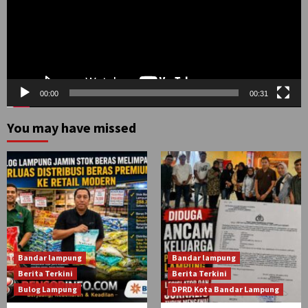
00:00
00:31
You may have missed
Bandar lampung
Bandar lampung
Berita Terkini
Berita Terkini
Bulog Lampung
DPRD Kota Bandar Lampung