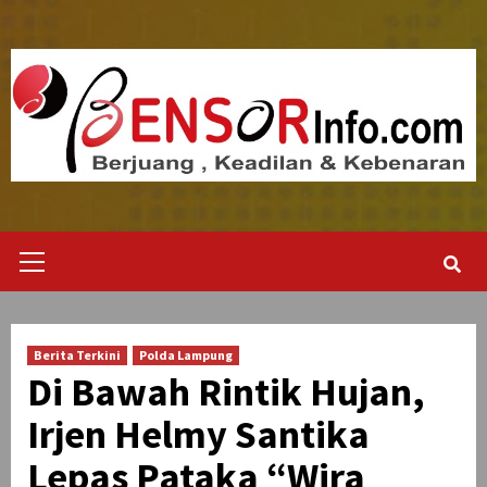
Skip
to
content
Primary
Menu
Berita Terkini
Polda Lampung
Di Bawah Rintik Hujan,
Irjen Helmy Santika
Lepas Pataka “Wira