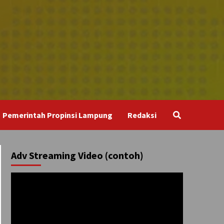
Pemerintah Propinsi Lampung
Redaksi
Adv Streaming Video (contoh)
Pemutar
Video