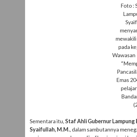
Foto : 
Lamp
Syai
menyam
mewakil
pada ke
Wawasan 
“Memp
Pancasi
Emas 204
pelaja
Bandar
(
Sementara itu,
Staf Ahli Gubernur Lampung 
Syaifullah, M.M.
, dalam sambutannya mene