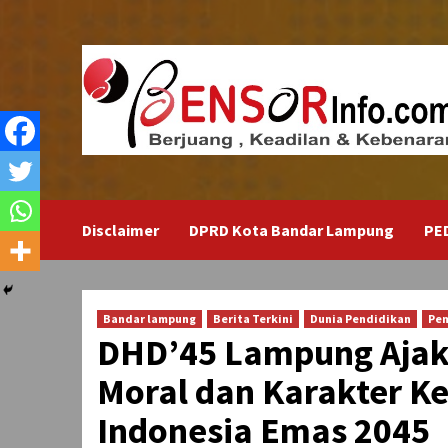
Skip
to
content
Disclaimer
DPRD Kota Bandar Lampung
PE
Bandar lampung
Berita Terkini
Dunia Pendidikan
Pem
DHD’45 Lampung Ajak 
Moral dan Karakter K
Indonesia Emas 2045