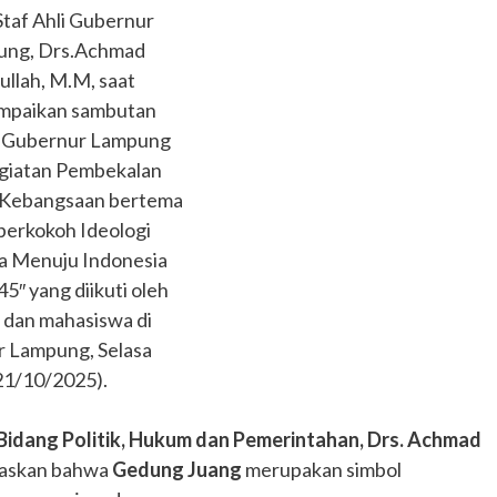
Staf Ahli Gubernur
ung, Drs.Achmad
fullah, M.M, saat
paikan sambutan
i Gubernur Lampung
giatan Pembekalan
Kebangsaan bertema
erkokoh Ideologi
la Menuju Indonesia
5″ yang diikuti oleh
r dan mahasiswa di
 Lampung, Selasa
21/10/2025).
Bidang Politik, Hukum dan Pemerintahan, Drs. Achmad
gaskan bahwa
Gedung Juang
merupakan simbol