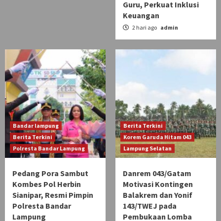
Guru, Perkuat Inklusi
Keuangan
2 hari ago
admin
Bandar lampung
Berita Terkini
Berita Terkini
Korem Garuda Hitam 043
Polresta Bandar Lampung
Lampung Selatan
Pedang Pora Sambut
Danrem 043/Gatam
Kombes Pol Herbin
Motivasi Kontingen
Sianipar, Resmi Pimpin
Balakrem dan Yonif
Polresta Bandar
143/TWEJ pada
Lampung
Pembukaan Lomba