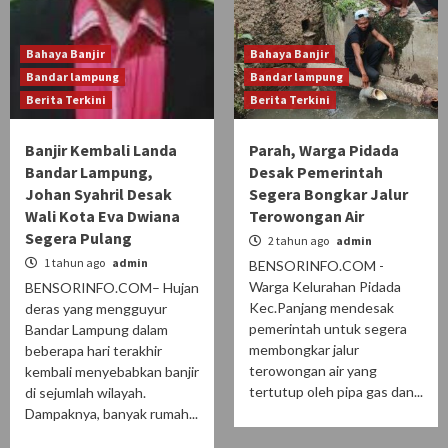
Bahaya Banjir
Bahaya Banjir
Bandar lampung
Bandar lampung
Berita Terkini
Berita Terkini
Banjir Kembali Landa
Parah, Warga Pidada
Bandar Lampung,
Desak Pemerintah
Johan Syahril Desak
Segera Bongkar Jalur
Wali Kota Eva Dwiana
Terowongan Air
Segera Pulang
2 tahun ago
admin
1 tahun ago
admin
BENSORINFO.COM -
Warga Kelurahan Pidada
BENSORINFO.COM– Hujan
Kec.Panjang mendesak
deras yang mengguyur
pemerintah untuk segera
Bandar Lampung dalam
membongkar jalur
beberapa hari terakhir
terowongan air yang
kembali menyebabkan banjir
tertutup oleh pipa gas dan...
di sejumlah wilayah.
Dampaknya, banyak rumah...