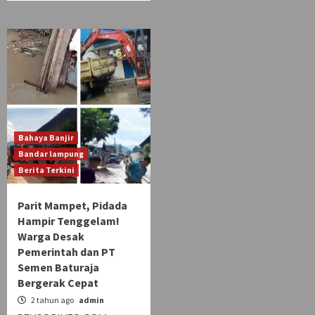
Bahaya Banjir
Bandar lampung
Berita Terkini
Parit Mampet, Pidada
Hampir Tenggelam!
Warga Desak
Pemerintah dan PT
Semen Baturaja
Bergerak Cepat
2 tahun ago
admin