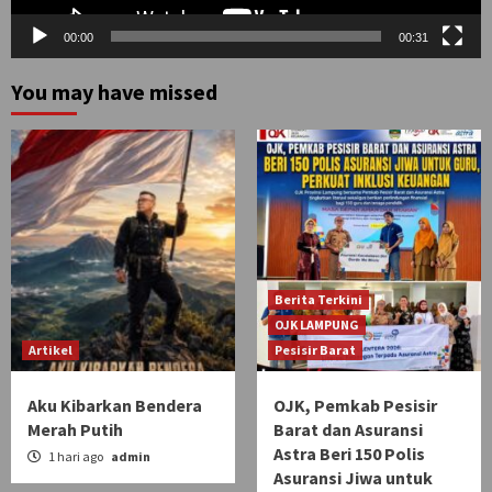
00:00
00:31
You may have missed
Berita Terkini
OJK LAMPUNG
Artikel
Pesisir Barat
Aku Kibarkan Bendera
OJK, Pemkab Pesisir
Merah Putih
Barat dan Asuransi
Astra Beri 150 Polis
1 hari ago
admin
Asuransi Jiwa untuk