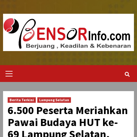
Skip
to
content
Primary
Menu
Berita Terkini
Lampung Selatan
6.500 Peserta Meriahkan
Pawai Budaya HUT ke-
69 Lampung Selatan,