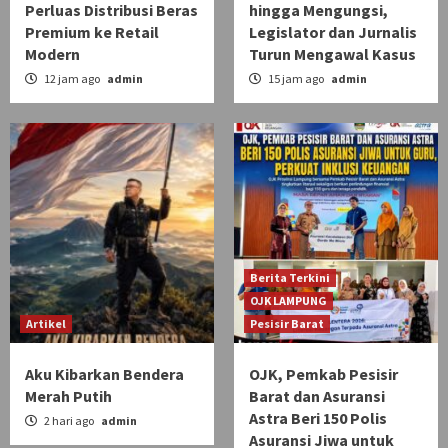
Perluas Distribusi Beras
hingga Mengungsi,
Premium ke Retail
Legislator dan Jurnalis
Modern
Turun Mengawal Kasus
12 jam ago
admin
15 jam ago
admin
Berita Terkini
OJK LAMPUNG
Artikel
Pesisir Barat
Aku Kibarkan Bendera
OJK, Pemkab Pesisir
Merah Putih
Barat dan Asuransi
Astra Beri 150 Polis
2 hari ago
admin
Asuransi Jiwa untuk