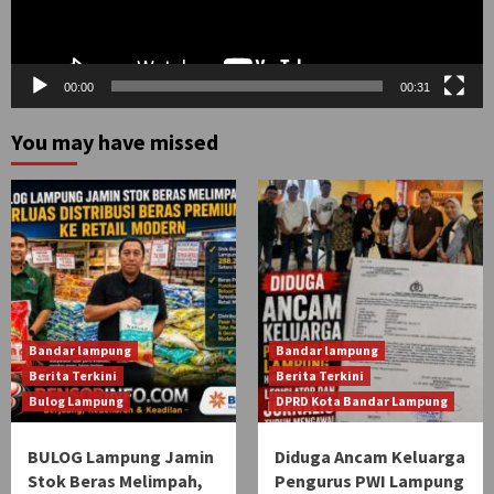
00:00
00:31
You may have missed
Bandar lampung
Bandar lampung
Berita Terkini
Berita Terkini
Bulog Lampung
DPRD Kota Bandar Lampung
BULOG Lampung Jamin
Diduga Ancam Keluarga
Stok Beras Melimpah,
Pengurus PWI Lampung