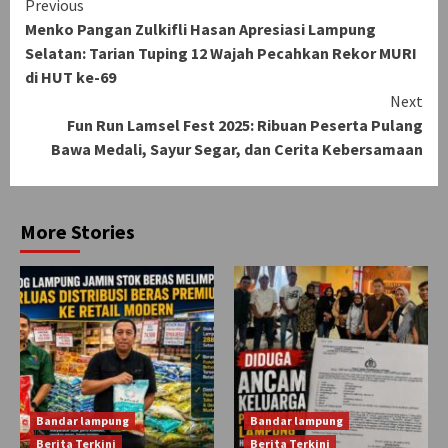
Continue
Previous
Menko Pangan Zulkifli Hasan Apresiasi Lampung
Reading
Selatan: Tarian Tuping 12 Wajah Pecahkan Rekor MURI
di HUT ke-69
Next
Fun Run Lamsel Fest 2025: Ribuan Peserta Pulang
Bawa Medali, Sayur Segar, dan Cerita Kebersamaan
More Stories
Bandar lampung
Bandar lampung
Berita Terkini
Berita Terkini