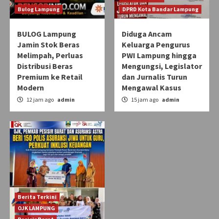
Bulog Lampung
DPRD Kota Bandar Lampung
BULOG Lampung
Diduga Ancam
Jamin Stok Beras
Keluarga Pengurus
Melimpah, Perluas
PWI Lampung hingga
Distribusi Beras
Mengungsi, Legislator
Premium ke Retail
dan Jurnalis Turun
Modern
Mengawal Kasus
12 jam ago
admin
15 jam ago
admin
Berita Terkini
OJK LAMPUNG