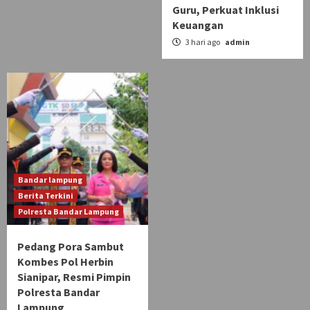
Guru, Perkuat Inklusi
Keuangan
3 hari ago
admin
Bandar lampung
Berita Terkini
Polresta Bandar Lampung
Pedang Pora Sambut
Kombes Pol Herbin
Sianipar, Resmi Pimpin
Polresta Bandar
Lampung