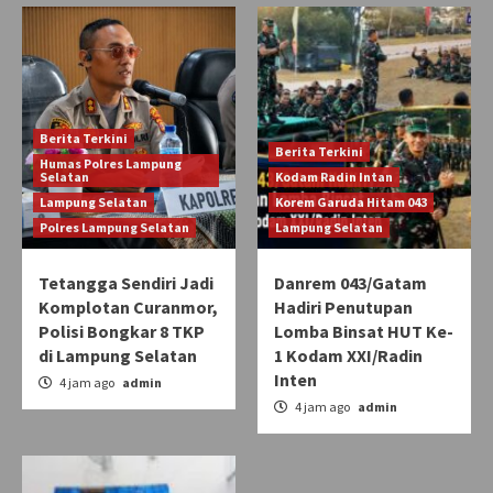
Berita Terkini
Berita Terkini
Humas Polres Lampung
Selatan
Kodam Radin Intan
Lampung Selatan
Korem Garuda Hitam 043
Polres Lampung Selatan
Lampung Selatan
Tetangga Sendiri Jadi
Danrem 043/Gatam
Komplotan Curanmor,
Hadiri Penutupan
Polisi Bongkar 8 TKP
Lomba Binsat HUT Ke-
di Lampung Selatan
1 Kodam XXI/Radin
Inten
4 jam ago
admin
4 jam ago
admin