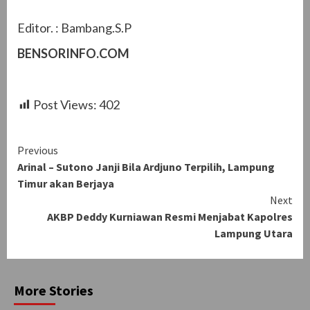
Editor. : Bambang.S.P
BENSORINFO.COM
Post Views:
402
Continue
Previous
Arinal – Sutono Janji Bila Ardjuno Terpilih, Lampung
Reading
Timur akan Berjaya
Next
AKBP Deddy Kurniawan Resmi Menjabat Kapolres
Lampung Utara
More Stories