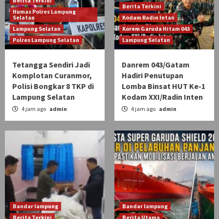
Berita Terkini
Berita Terkini
Humas Polres Lampung
Selatan
Kodam Radin Intan
Lampung Selatan
Korem Garuda Hitam 043
Polres Lampung Selatan
Lampung Selatan
Tetangga Sendiri Jadi
Danrem 043/Gatam
Komplotan Curanmor,
Hadiri Penutupan
Polisi Bongkar 8 TKP di
Lomba Binsat HUT Ke-1
Lampung Selatan
Kodam XXI/Radin Inten
4 jam ago
admin
4 jam ago
admin
Bandar lampung
Bandar lampung
Berita Terkini
Berita Utama