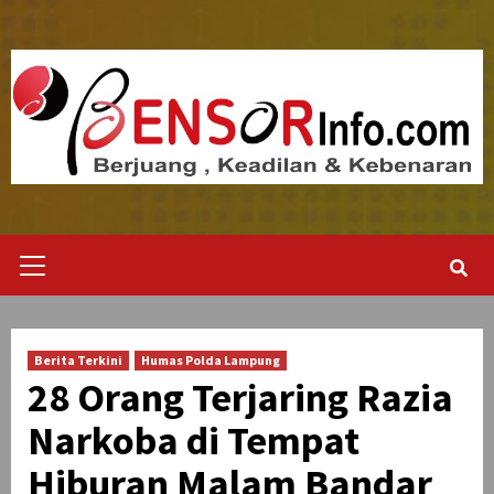
Skip
to
content
Primary
Menu
Berita Terkini
Humas Polda Lampung
28 Orang Terjaring Razia
Narkoba di Tempat
Hiburan Malam Bandar