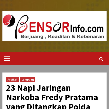
Skip
to
content
Primary
Menu
Artikel
Lampung
23 Napi Jaringan
Narkoba Fredy Pratama
yang Ditangkap Polda