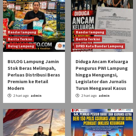
Bandar lampung
Bandar lampung
Berita Terkini
Berita Terkini
Bulog Lampung
DPRD Kota Bandar Lampung
BULOG Lampung Jamin
Diduga Ancam Keluarga
Stok Beras Melimpah,
Pengurus PWI Lampung
Perluas Distribusi Beras
hingga Mengungsi,
Premium ke Retail
Legislator dan Jurnalis
Modern
Turun Mengawal Kasus
2 hari ago
admin
2 hari ago
admin