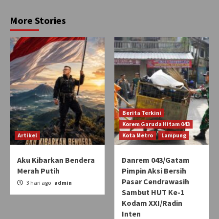
More Stories
Berita Terkini
Korem Garuda Hitam 043
Artikel
Kota Metro
Lampung
Aku Kibarkan Bendera
Danrem 043/Gatam
Merah Putih
Pimpin Aksi Bersih
Pasar Cendrawasih
3 hari ago
admin
Sambut HUT Ke-1
Kodam XXI/Radin
Inten