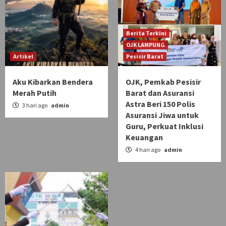
Berita Terkini
OJK LAMPUNG
Artikel
Pesisir Barat
Aku Kibarkan Bendera
OJK, Pemkab Pesisir
Merah Putih
Barat dan Asuransi
Astra Beri 150 Polis
3 hari ago
admin
Asuransi Jiwa untuk
Guru, Perkuat Inklusi
Keuangan
4 hari ago
admin