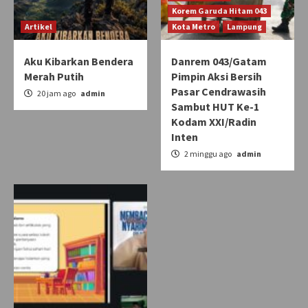
Korem Garuda Hitam 043
Artikel
Kota Metro
Lampung
Aku Kibarkan Bendera
Danrem 043/Gatam
Merah Putih
Pimpin Aksi Bersih
Pasar Cendrawasih
20 jam ago
admin
Sambut HUT Ke-1
Kodam XXI/Radin
Inten
2 minggu ago
admin