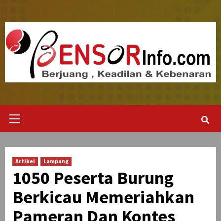
Skip
to
content
Primary
Menu
Artikel
Lampung
1050 Peserta Burung
Berkicau Memeriahkan
Pameran Dan Kontes