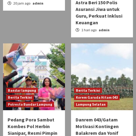
Astra Beri 150 Polis
20 jam ago
admin
Asuransi Jiwa untuk
Guru, Perkuat Inklusi
Keuangan
1 hari ago
admin
Bandar lampung
Berita Terkini
Berita Terkini
Korem Garuda Hitam 043
Polresta Bandar Lampung
Lampung Selatan
Pedang Pora Sambut
Danrem 043/Gatam
Kombes Pol Herbin
Motivasi Kontingen
Sianipar, Resmi Pimpin
Balakrem dan Yonif