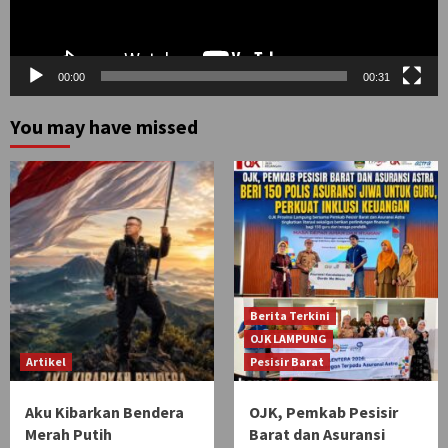
00:00
00:31
You may have missed
Berita Terkini
OJK LAMPUNG
Artikel
Pesisir Barat
Aku Kibarkan Bendera
OJK, Pemkab Pesisir
Merah Putih
Barat dan Asuransi