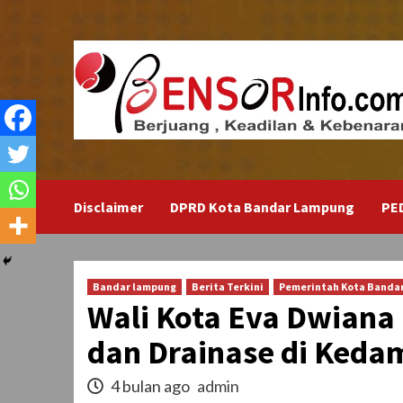
Skip
to
content
Disclaimer
DPRD Kota Bandar Lampung
PE
Bandar lampung
Berita Terkini
Pemerintah Kota Banda
Wali Kota Eva Dwiana
dan Drainase di Kedam
4 bulan ago
admin