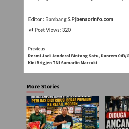
Editor : Bambang.S.P|
bensorinfo.com
Post Views:
320
Continue
Previous
Resmi Jadi Jenderal Bintang Satu, Danrem 043
Reading
Kini Brigjen TNI Sumarlin Marzuki
More Stories