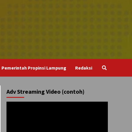
Pemerintah Propinsi Lampung
Redaksi
Adv Streaming Video (contoh)
Pemutar
Video