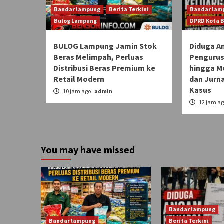
Bandar lampung
Berita Terkini
Bandar lam
Bulog Lampung
DPRD Kota 
BULOG Lampung Jamin Stok
Diduga A
Beras Melimpah, Perluas
Pengurus
Distribusi Beras Premium ke
hingga M
Retail Modern
dan Jurn
Kasus
10 jam ago
admin
12 jam a
You may have missed
Bandar lampung
Bandar lampung
Berita Terkini