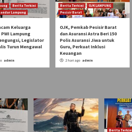
pung
Berita Terkini
Berita Terkini
OJK LAMPUNG
Bandar Lampung
Pesisir Barat
ncam Keluarga
OJK, Pemkab Pesisir Barat
 PWI Lampung
dan Asuransi Astra Beri 150
engungsi, Legislator
Polis Asuransi Jiwa untuk
alis Turun Mengawal
Guru, Perkuat Inklusi
Keuangan
go
admin
2 hari ago
admin
Berita Terkin