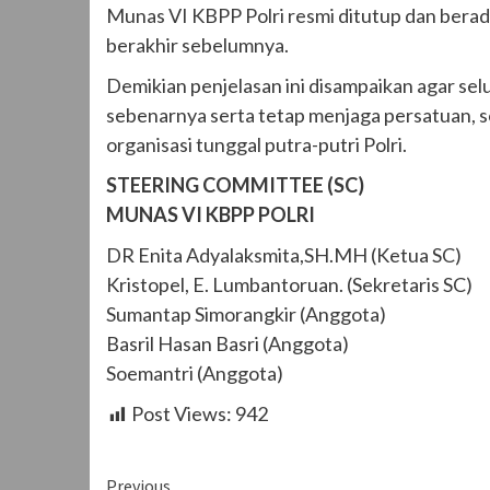
Munas VI KBPP Polri resmi ditutup dan berad
berakhir sebelumnya.
‎Demikian penjelasan ini disampaikan agar s
sebenarnya serta tetap menjaga persatuan, so
organisasi tunggal putra-putri Polri.
STEERING COMMITTEE (SC)
‎MUNAS VI KBPP POLRI
‎DR Enita Adyalaksmita,SH.MH (Ketua SC)
‎Kristopel, E. Lumbantoruan. (Sekretaris SC)
‎Sumantap Simorangkir (Anggota)
‎Basril Hasan Basri (Anggota)
‎Soemantri (Anggota)
Post Views:
942
Continue
Previous