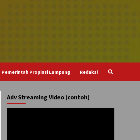
Pemerintah Propinsi Lampung
Redaksi
Adv Streaming Video (contoh)
Pemutar
Video