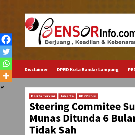
Skip
to
content
Disclaimer
DPRD Kota Bandar Lampung
PE
Berita Terkini
Jakarta
KBPP Polri
Steering Commitee Su
Munas Ditunda 6 Bulan
Tidak Sah