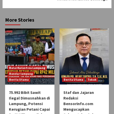
More Stories
Balai Karantina Lampung
Bandar lampung
Berita Utama
Berita Utama
Tokoh
75.992 Bibit Sawit
Staf dan Jajaran
Ilegal Dimusnahkan di
Redaksi
Lampung, Potensi
Bensorinfo.com
Kerugian Petani Capai
Mengucapkan