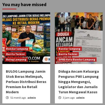
You may have missed
Bandar lampung
Bandar lampung
Berita Terkini
Berita Terkini
Bulog Lampung
DPRD Kota Bandar Lampung
BULOG Lampung Jamin
Diduga Ancam Keluarga
Stok Beras Melimpah,
Pengurus PWI Lampung
Perluas Distribusi Beras
hingga Mengungsi,
Premium ke Retail
Legislator dan Jurnalis
Modern
Turun Mengawal Kasus
51 menit ago
admin
3 jam ago
admin