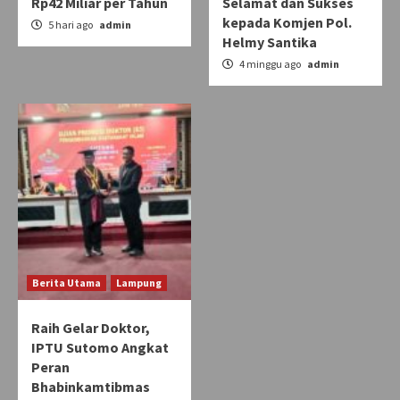
Rp42 Miliar per Tahun
Selamat dan Sukses
kepada Komjen Pol.
5 hari ago
admin
Helmy Santika
4 minggu ago
admin
Berita Utama
Lampung
Raih Gelar Doktor,
IPTU Sutomo Angkat
Peran
Bhabinkamtibmas