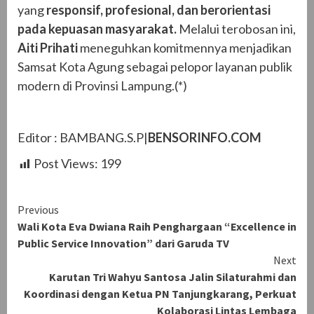
yang
responsif, profesional, dan berorientasi
pada kepuasan masyarakat.
Melalui terobosan ini,
Aiti Prihati
meneguhkan komitmennya menjadikan
Samsat Kota Agung sebagai pelopor layanan publik
modern di Provinsi Lampung.(*)
Editor : BAMBANG.S.P|
BENSORINFO.COM
Post Views:
199
Continue
Previous
Wali Kota Eva Dwiana Raih Penghargaan “Excellence in
Reading
Public Service Innovation” dari Garuda TV
Next
Karutan Tri Wahyu Santosa Jalin Silaturahmi dan
Koordinasi dengan Ketua PN Tanjungkarang, Perkuat
Kolaborasi Lintas Lembaga