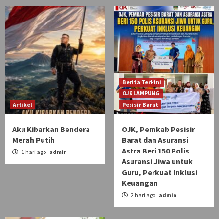
Berita Terkini
OJK LAMPUNG
Artikel
Pesisir Barat
Aku Kibarkan Bendera
OJK, Pemkab Pesisir
Merah Putih
Barat dan Asuransi
Astra Beri 150 Polis
1 hari ago
admin
Asuransi Jiwa untuk
Guru, Perkuat Inklusi
Keuangan
2 hari ago
admin