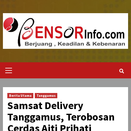
Skip
to
content
Primary
Menu
Berita Utama
Tanggamus
Samsat Delivery
Tanggamus, Terobosan
Cerdas Aiti Prihati