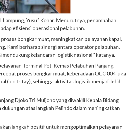
SI Lampung, Yusuf Kohar. Menurutnya, penambahan
hadap efisiensi operasional pelabuhan.
roses bongkar muat, meningkatkan pelayanan kapal,
g. Kami berharap sinergi antara operator pelabuhan,
mi mendukung kelancaran logistik nasional,” katanya.
pelayanan Terminal Peti Kemas Pelabuhan Panjang
ercepat proses bongkar muat, keberadaan QCC 004 juga
(port stay), sehingga aktivitas logistik menjadi lebih
njang Djoko Tri Muljono yang diwakili Kepala Bidang
n dukungan atas langkah Pelindo dalam meningkatkan
an langkah positif untuk mengoptimalkan pelayanan