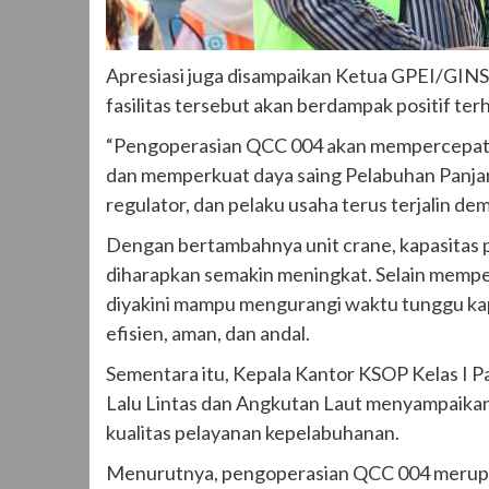
Apresiasi juga disampaikan Ketua GPEI/GIN
fasilitas tersebut akan berdampak positif ter
“Pengoperasian QCC 004 akan mempercepat p
dan memperkuat daya saing Pelabuhan Panjan
regulator, dan pelaku usaha terus terjalin de
Dengan bertambahnya unit crane, kapasitas 
diharapkan semakin meningkat. Selain memp
diyakini mampu mengurangi waktu tunggu kapal 
efisien, aman, dan andal.
Sementara itu, Kepala Kantor KSOP Kelas I Pa
Lalu Lintas dan Angkutan Laut menyampaika
kualitas pelayanan kepelabuhanan.
Menurutnya, pengoperasian QCC 004 merupak