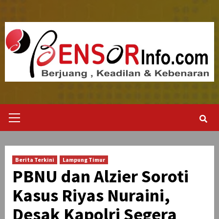
Skip
to
content
Primary
Menu
Berita Terkini
Lampung Timur
PBNU dan Alzier Soroti
Kasus Riyas Nuraini,
Desak Kapolri Segera