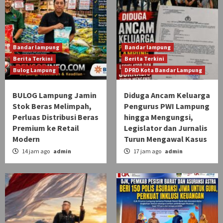
Bandar lampung
Bandar lampung
Berita Terkini
Berita Terkini
Bulog Lampung
DPRD Kota Bandar Lampung
BULOG Lampung Jamin
Diduga Ancam Keluarga
Stok Beras Melimpah,
Pengurus PWI Lampung
Perluas Distribusi Beras
hingga Mengungsi,
Premium ke Retail
Legislator dan Jurnalis
Modern
Turun Mengawal Kasus
14 jam ago
admin
17 jam ago
admin