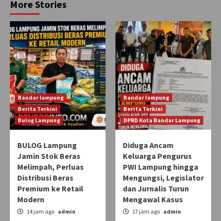
More Stories
Bandar lampung
Bandar lampung
Berita Terkini
Berita Terkini
Bulog Lampung
DPRD Kota Bandar Lampung
BULOG Lampung
Diduga Ancam
Jamin Stok Beras
Keluarga Pengurus
Melimpah, Perluas
PWI Lampung hingga
Distribusi Beras
Mengungsi, Legislator
Premium ke Retail
dan Jurnalis Turun
Modern
Mengawal Kasus
14 jam ago
admin
17 jam ago
admin