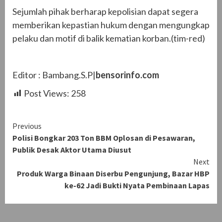
Sejumlah pihak berharap kepolisian dapat segera
memberikan kepastian hukum dengan mengungkap
pelaku dan motif di balik kematian korban.(tim-red)
Editor : Bambang.S.P|
bensorinfo.com
Post Views:
258
Continue
Previous
Polisi Bongkar 203 Ton BBM Oplosan di Pesawaran,
Reading
Publik Desak Aktor Utama Diusut
Next
Produk Warga Binaan Diserbu Pengunjung, Bazar HBP
ke-62 Jadi Bukti Nyata Pembinaan Lapas