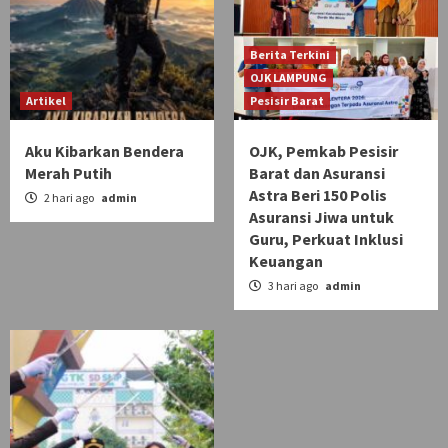
Berita Terkini
OJK LAMPUNG
Artikel
Pesisir Barat
Aku Kibarkan Bendera
OJK, Pemkab Pesisir
Merah Putih
Barat dan Asuransi
Astra Beri 150 Polis
2 hari ago
admin
Asuransi Jiwa untuk
Guru, Perkuat Inklusi
Keuangan
3 hari ago
admin