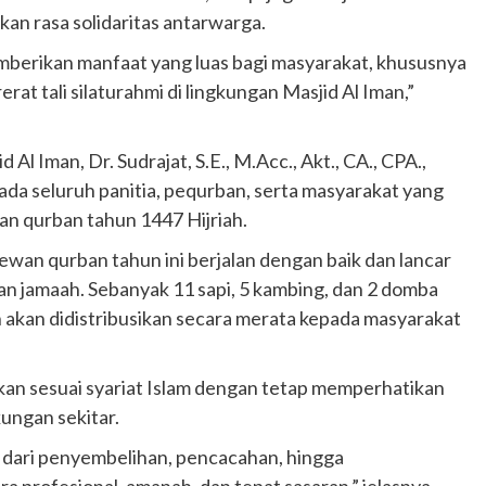
n rasa solidaritas antarwarga.
mberikan manfaat yang luas bagi masyarakat, khususnya
 tali silaturahmi di lingkungan Masjid Al Iman,”
l Iman, Dr. Sudrajat, S.E., M.Acc., Akt., CA., CPA.,
ada seluruh panitia, pequrban, serta masyarakat yang
an qurban tahun 1447 Hijriah.
ewan qurban tahun ini berjalan dengan baik dan lancar
an jamaah. Sebanyak 11 sapi, 5 kambing, dan 2 domba
n akan didistribusikan secara merata kepada masyarakat
kan sesuai syariat Islam dengan tetap memperhatikan
ungan sekitar.
i dari penyembelihan, pencacahan, hingga
a profesional, amanah, dan tepat sasaran,” jelasnya.