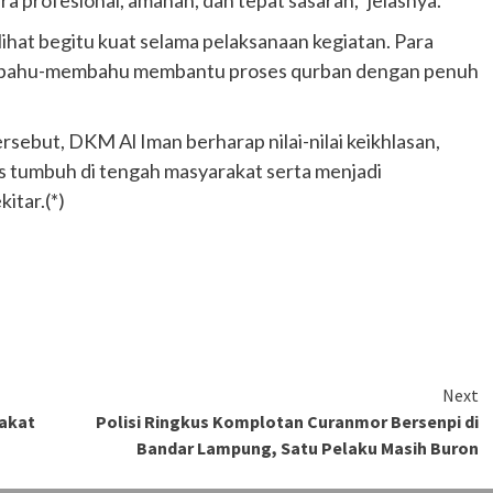
hat begitu kuat selama pelaksanaan kegiatan. Para
tar bahu-membahu membantu proses qurban dengan penuh
sebut, DKM Al Iman berharap nilai-nilai keikhlasan,
s tumbuh di tengah masyarakat serta menjadi
itar.(*)
Next
rakat
Polisi Ringkus Komplotan Curanmor Bersenpi di
Bandar Lampung, Satu Pelaku Masih Buron