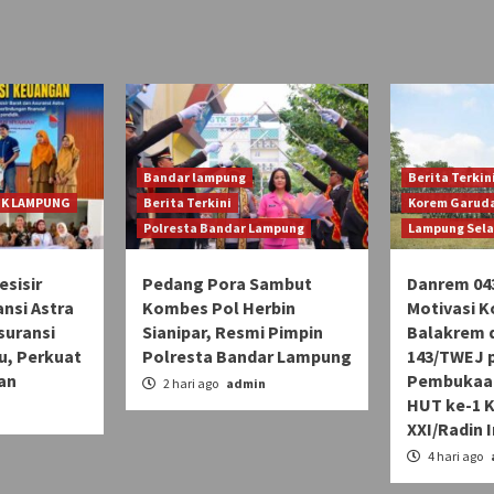
Bandar lampung
Berita Terkin
JK LAMPUNG
Berita Terkini
Korem Garuda
Polresta Bandar Lampung
Lampung Sel
sisir
Pedang Pora Sambut
Danrem 04
ansi Astra
Kombes Pol Herbin
Motivasi K
Asuransi
Sianipar, Resmi Pimpin
Balakrem d
u, Perkuat
Polresta Bandar Lampung
143/TWEJ 
an
Pembukaan
2 hari ago
admin
HUT ke-1 
n
XXI/Radin 
4 hari ago