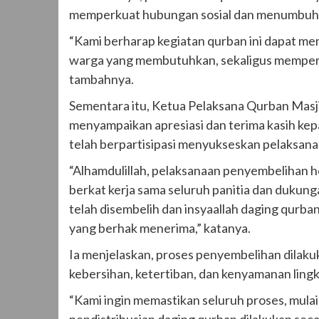
memperkuat hubungan sosial dan menumbuhka
“Kami berharap kegiatan qurban ini dapat me
warga yang membutuhkan, sekaligus mempererat
tambahnya.
Sementara itu, Ketua Pelaksana Qurban Masjid A
menyampaikan apresiasi dan terima kasih kep
telah berpartisipasi menyukseskan pelaksana
“Alhamdulillah, pelaksanaan penyembelihan h
berkat kerja sama seluruh panitia dan dukung
telah disembelih dan insyaallah daging qurba
yang berhak menerima,” katanya.
Ia menjelaskan, proses penyembelihan dilaku
kebersihan, ketertiban, dan kenyamanan lingk
“Kami ingin memastikan seluruh proses, mula
pendistribusian daging qurban dilakukan secar