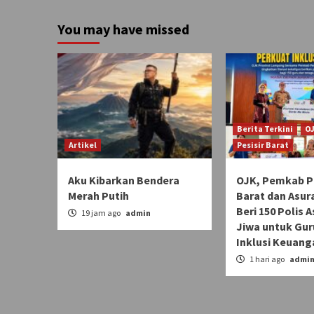
You may have missed
Berita Terkini
O
Artikel
Pesisir Barat
Aku Kibarkan Bendera
OJK, Pemkab Pe
Merah Putih
Barat dan Asur
Beri 150 Polis 
19 jam ago
admin
Jiwa untuk Gur
Inklusi Keuang
1 hari ago
admi