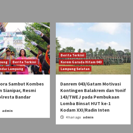
Berita Terkini
pung
Berita Terkini
Korem Garuda Hitam 043
andar Lampung
Lampung Selatan
Pora Sambut Kombes
Danrem 043/Gatam Motivasi
n Sianipar, Resmi
Kontingen Balakrem dan Yonif
olresta Bandar
143/TWEJ pada Pembukaan
Lomba Binsat HUT ke-1
Kodam XXI/Radin Inten
o
admin
4 hari ago
admin