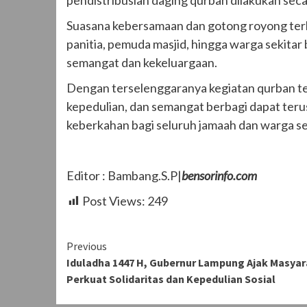
Suasana kebersamaan dan gotong royong terli
panitia, pemuda masjid, hingga warga seki
semangat dan kekeluargaan.
Dengan terselenggaranya kegiatan qurban ter
kepedulian, dan semangat berbagi dapat teru
keberkahan bagi seluruh jamaah dan warga sek
Editor : Bambang.S.P|
bensorinfo.com
Post Views:
249
Continue
Previous
Iduladha 1447 H, Gubernur Lampung Ajak Masya
Reading
Perkuat Solidaritas dan Kepedulian Sosial