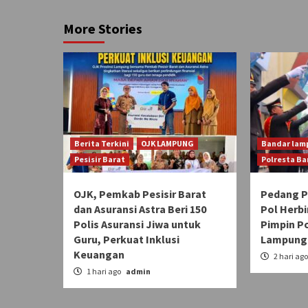
More Stories
Berita Terkini
OJK LAMPUNG
Bandar lam
Pesisir Barat
Polresta B
OJK, Pemkab Pesisir Barat
Pedang 
dan Asuransi Astra Beri 150
Pol Herbi
Polis Asuransi Jiwa untuk
Pimpin P
Guru, Perkuat Inklusi
Lampung
Keuangan
2 hari ag
1 hari ago
admin