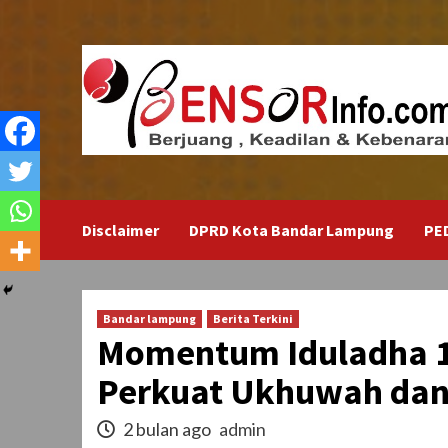
Skip
to
content
Disclaimer
DPRD Kota Bandar Lampung
PE
Bandar lampung
Berita Terkini
Momentum Iduladha 1
Perkuat Ukhuwah dan 
2 bulan ago
admin