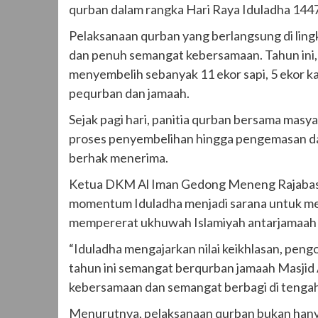
qurban dalam rangka Hari Raya Iduladha 1447 
Pelaksanaan qurban yang berlangsung di lingk
dan penuh semangat kebersamaan. Tahun ini, 
menyembelih sebanyak 11 ekor sapi, 5 ekor ka
pequrban dan jamaah.
Sejak pagi hari, panitia qurban bersama mas
proses penyembelihan hingga pengemasan dag
berhak menerima.
Ketua DKM Al Iman Gedong Meneng Rajabasa 
momentum Iduladha menjadi sarana untuk men
mempererat ukhuwah Islamiyah antarjamaah 
“Iduladha mengajarkan nilai keikhlasan, peng
tahun ini semangat berqurban jamaah Masjid 
kebersamaan dan semangat berbagi di tengah 
Menurutnya, pelaksanaan qurban bukan hanya