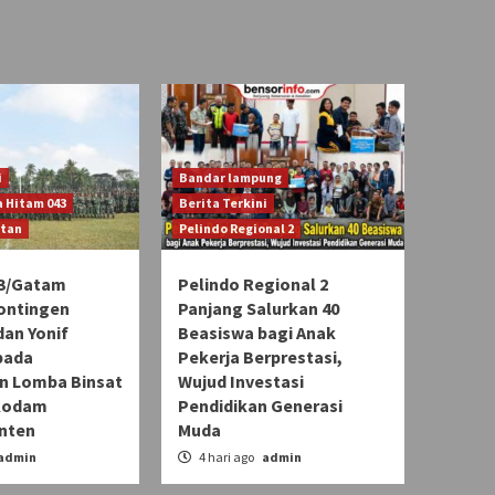
i
Bandar lampung
 Hitam 043
Berita Terkini
atan
Pelindo Regional 2
3/Gatam
Pelindo Regional 2
ontingen
Panjang Salurkan 40
an Yonif
Beasiswa bagi Anak
pada
Pekerja Berprestasi,
 Lomba Binsat
Wujud Investasi
Kodam
Pendidikan Generasi
Inten
Muda
admin
4 hari ago
admin