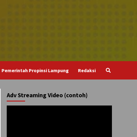
Pemerintah Propinsi Lampung
Redaksi
Adv Streaming Video (contoh)
Pemutar
Video