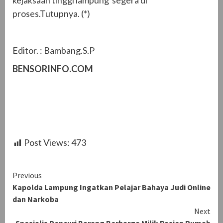
kejaksaan tinggi lampung segera di
proses.Tutupnya. (*)
Editor. : Bambang.S.P
BENSORINFO.COM
Post Views:
473
Continue
Previous
Kapolda Lampung Ingatkan Pelajar Bahaya Judi Online
Reading
dan Narkoba
Next