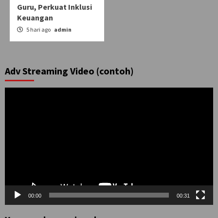
Guru, Perkuat Inklusi
Keuangan
5 hari ago
admin
Adv Streaming Video (contoh)
Pemutar
Video
00:00
00:31