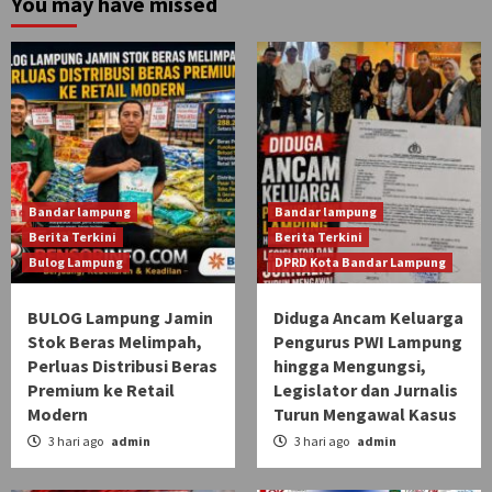
You may have missed
Bandar lampung
Bandar lampung
Berita Terkini
Berita Terkini
Bulog Lampung
DPRD Kota Bandar Lampung
BULOG Lampung Jamin
Diduga Ancam Keluarga
Stok Beras Melimpah,
Pengurus PWI Lampung
Perluas Distribusi Beras
hingga Mengungsi,
Premium ke Retail
Legislator dan Jurnalis
Modern
Turun Mengawal Kasus
3 hari ago
admin
3 hari ago
admin