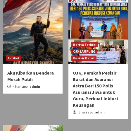
Berita Terkini
OJK LAMPUNG
Artikel
Pesisir Barat
Aku Kibarkan Bendera
OJK, Pemkab Pesisir
Merah Putih
Barat dan Asuransi
Astra Beri 150 Polis
4 hari ago
admin
Asuransi Jiwa untuk
Guru, Perkuat Inklusi
Keuangan
5 hari ago
admin