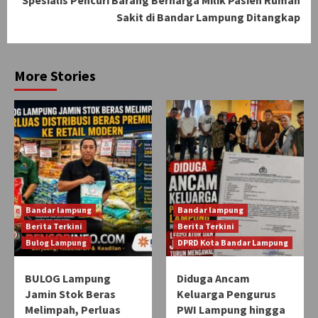
Spesialis Pencuri Barang Berharga Milik Pasien Rumah
Sakit di Bandar Lampung Ditangkap
More Stories
Bandar lampung
Bandar lampung
Berita Terkini
Berita Terkini
Bulog Lampung
DPRD Kota Bandar Lampung
BULOG Lampung
Diduga Ancam
Jamin Stok Beras
Keluarga Pengurus
Melimpah, Perluas
PWI Lampung hingga