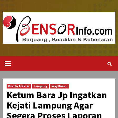
Skip
to
content
Primary
Menu
Berita Terkini
Lampung
Way Kanan
Ketum Bara Jp Ingatkan
Kejati Lampung Agar
Segera Proses Laporan