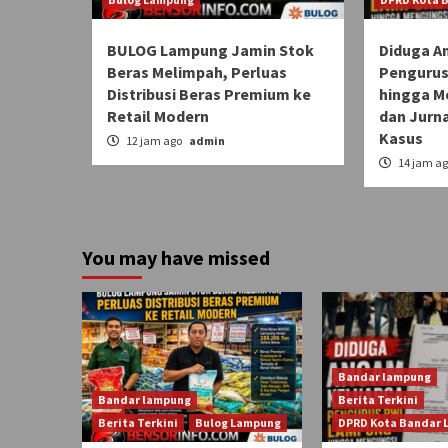
BULOG Lampung Jamin Stok
Diduga A
Beras Melimpah, Perluas
Pengurus
Distribusi Beras Premium ke
hingga M
Retail Modern
dan Jurn
Kasus
12 jam ago
admin
14 jam a
You may have missed
Bandar lampung
Bandar lampung
Berita Terkini
Berita Terkini
Bulog Lampung
DPRD Kota Bandar