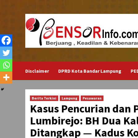
Skip
to
content
Disclaimer
DPRD Kota Bandar Lampung
PE
Berita Terkini
Lampung
Pesawaran
Kasus Pencurian dan
Lumbirejo: BH Dua Ka
Ditangkap — Kadus K