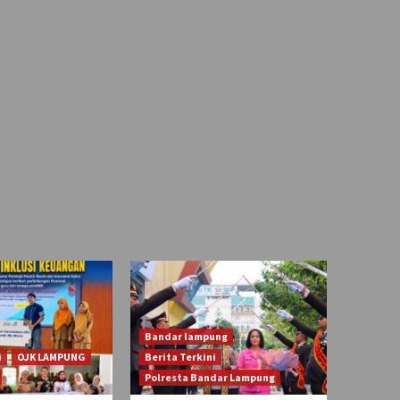
Bandar lampung
i
OJK LAMPUNG
Berita Terkini
Polresta Bandar Lampung