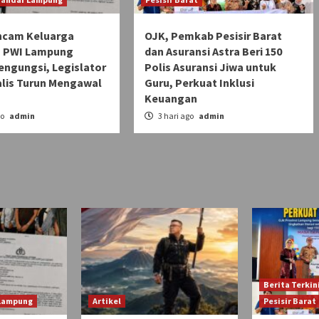
ncam Keluarga
OJK, Pemkab Pesisir Barat
 PWI Lampung
dan Asuransi Astra Beri 150
engungsi, Legislator
Polis Asuransi Jiwa untuk
alis Turun Mengawal
Guru, Perkuat Inklusi
Keuangan
go
admin
3 hari ago
admin
Berita Terkin
 Lampung
Artikel
Pesisir Barat