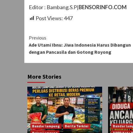
Editor : Bambang.S.P|
BENSORINFO.COM
Post Views:
447
Continue
Previous
Ade Utami Ibnu: Jiwa Indonesia Harus Dibangun
Reading
dengan Pancasila dan Gotong Royong
More Stories
Bandar lampung
Berita Terkini
Bandar lam
Bulog Lampung
DPRD Kota 