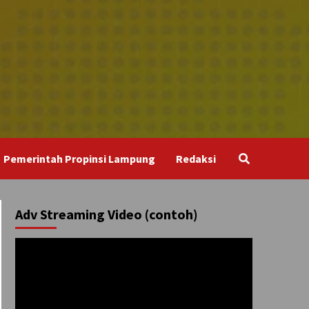
Pemerintah Propinsi Lampung
Redaksi
Adv Streaming Video (contoh)
Pemutar
Video