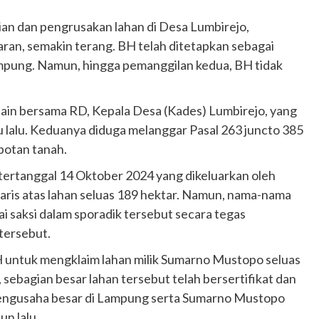
ian dan pengrusakan lahan di Desa Lumbirejo,
an, semakin terang. BH telah ditetapkan sebagai
ampung. Namun, hingga pemanggilan kedua, BH tidak
a lain bersama RD, Kepala Desa (Kades) Lumbirejo, yang
 lalu. Keduanya diduga melanggar Pasal 263 juncto 385
otan tanah.
k tertanggal 14 Oktober 2024 yang dikeluarkan oleh
aris atas lahan seluas 189 hektar. Namun, nama-nama
 saksi dalam sporadik tersebut secara tegas
tersebut.
H untuk mengklaim lahan milik Sumarno Mustopo seluas
 sebagian besar lahan tersebut telah bersertifikat dan
uk pengusaha besar di Lampung serta Sumarno Mustopo
un lalu.