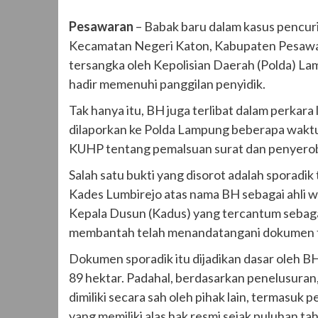
Pesawaran
– Babak baru dalam kasus pencur
Kecamatan Negeri Katon, Kabupaten Pesawar
tersangka oleh Kepolisian Daerah (Polda) L
hadir memenuhi panggilan penyidik.
Tak hanya itu, BH juga terlibat dalam perkar
dilaporkan ke Polda Lampung beberapa waktu
KUHP tentang pemalsuan surat dan penyerob
Salah satu bukti yang disorot adalah sporadi
Kades Lumbirejo atas nama BH sebagai ahli w
Kepala Dusun (Kadus) yang tercantum sebagai
membantah telah menandatangani dokumen 
Dokumen sporadik itu dijadikan dasar oleh B
89 hektar. Padahal, berdasarkan penelusuran,
dimiliki secara sah oleh pihak lain, termas
yang memiliki alas hak resmi sejak puluhan tah