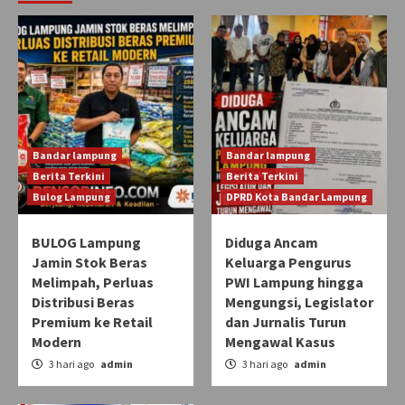
Bandar lampung
Bandar lampung
Berita Terkini
Berita Terkini
Bulog Lampung
DPRD Kota Bandar Lampung
BULOG Lampung
Diduga Ancam
Jamin Stok Beras
Keluarga Pengurus
Melimpah, Perluas
PWI Lampung hingga
Distribusi Beras
Mengungsi, Legislator
Premium ke Retail
dan Jurnalis Turun
Modern
Mengawal Kasus
3 hari ago
admin
3 hari ago
admin