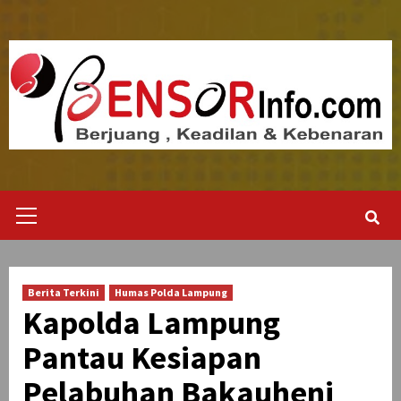
Skip
to
content
Primary
Menu
Berita Terkini
Humas Polda Lampung
Kapolda Lampung
Pantau Kesiapan
Pelabuhan Bakauheni