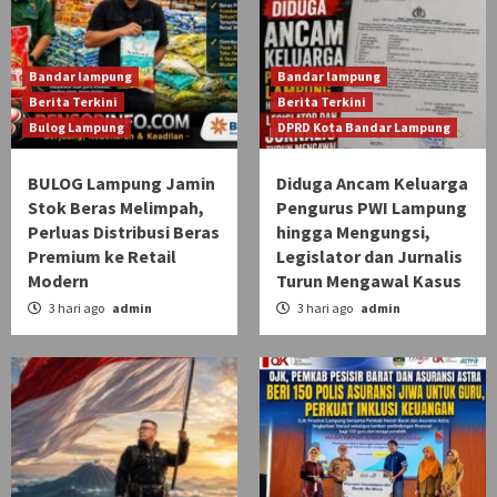
Bandar lampung
Bandar lampung
Berita Terkini
Berita Terkini
Bulog Lampung
DPRD Kota Bandar Lampung
BULOG Lampung Jamin
Diduga Ancam Keluarga
Stok Beras Melimpah,
Pengurus PWI Lampung
Perluas Distribusi Beras
hingga Mengungsi,
Premium ke Retail
Legislator dan Jurnalis
Modern
Turun Mengawal Kasus
3 hari ago
admin
3 hari ago
admin