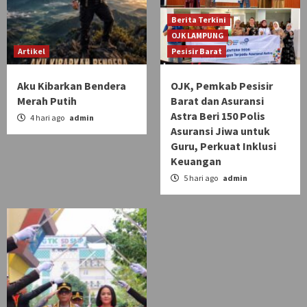
Berita Terkini
OJK LAMPUNG
Artikel
Pesisir Barat
Aku Kibarkan Bendera
OJK, Pemkab Pesisir
Merah Putih
Barat dan Asuransi
Astra Beri 150 Polis
4 hari ago
admin
Asuransi Jiwa untuk
Guru, Perkuat Inklusi
Keuangan
5 hari ago
admin