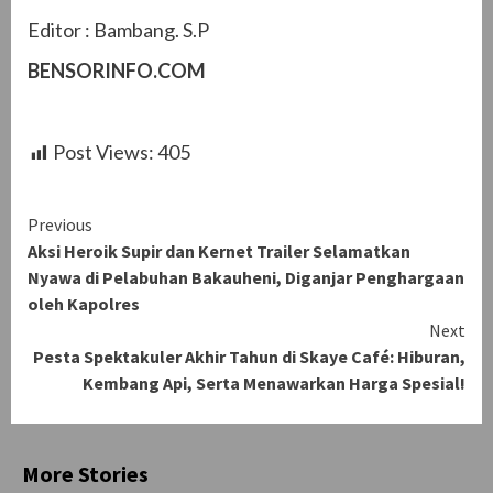
Editor : Bambang. S.P
BENSORINFO.COM
Post Views:
405
Continue
Previous
Aksi Heroik Supir dan Kernet Trailer Selamatkan
Reading
Nyawa di Pelabuhan Bakauheni, Diganjar Penghargaan
oleh Kapolres
Next
Pesta Spektakuler Akhir Tahun di Skaye Café: Hiburan,
Kembang Api, Serta Menawarkan Harga Spesial!
More Stories