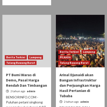
Berita Terkini
Lampung
Berita Terkini
Lampung
PILKADA
Tulang Bawang Barat
Tulang Bawang Barat
PT Bumi Waras di
Arinal Djunaidi akan
Demo, Pasal Harga
Bangun Infrastruktur
Rendah Dan Timbangan
dan Perjuangkan Harga
Hasil Pertanian di
2 tahun ago
admin
Tubaba
BENSORINFO.COM -
2 tahun ago
admin
Puluhan petani singkong