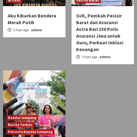
Artikel
Pesisir Barat
Aku Kibarkan Bendera
OJK, Pemkab Pesisir
Merah Putih
Barat dan Asuransi
Astra Beri 150 Polis
2 hari ago
admin
Asuransi Jiwa untuk
Guru, Perkuat Inklusi
Keuangan
3 hari ago
admin
Bandar lampung
Berita Terkini
Polresta Bandar Lampung