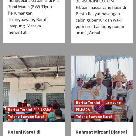
menggelar aksi damai di PT.
BENSORINFO.COM -
Bumi Waras (BW) Tiyuh
Ribuan massa yang hadir di
Penumangan,
Pesta Rakyat pasangan
Tulangbawang Barat,
calon gubernur dan wakil
Lampung. Mereka
gubernur Lampung nomor
menuntut...
urut 1, Arinal...
Berita Terkini
Lampung
Berita Terkini
PILKADA
PILKADA
Tulang Bawang Barat
Tulang Bawang Barat
Petani Karet di
Rahmat Mirzani Djausal