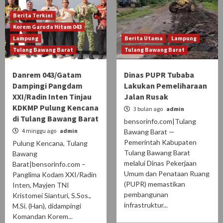
Berita Terkini
Korem Garuda Hitam 043
Lampung
Berita Utama
Lampung
Tulang Bawang Barat
Tulang Bawang Barat
Danrem 043/Gatam
Dinas PUPR Tubaba
Dampingi Pangdam
Lakukan Pemeliharaan
XXI/Radin Inten Tinjau
Jalan Rusak
KDKMP Pulung Kencana
3 bulan ago
admin
di Tulang Bawang Barat
bensorinfo.com|Tulang
4 minggu ago
admin
Bawang Barat —
Pemerintah Kabupaten
Pulung Kencana, Tulang
Tulang Bawang Barat
Bawang
melalui Dinas Pekerjaan
Barat|bensorinfo.com –
Umum dan Penataan Ruang
Panglima Kodam XXI/Radin
(PUPR) memastikan
Inten, Mayjen TNI
pembangunan
Kristomei Sianturi, S.Sos.,
infrastruktur...
M.Si. (Han), didampingi
Komandan Korem...