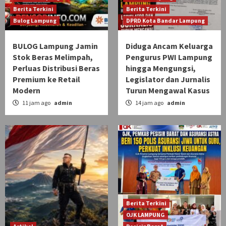
Berita Terkini
Berita Terkini
Bulog Lampung
DPRD Kota Bandar Lampung
BULOG Lampung Jamin
Diduga Ancam Keluarga
Stok Beras Melimpah,
Pengurus PWI Lampung
Perluas Distribusi Beras
hingga Mengungsi,
Premium ke Retail
Legislator dan Jurnalis
Modern
Turun Mengawal Kasus
11 jam ago
admin
14 jam ago
admin
Berita Terkini
OJK LAMPUNG