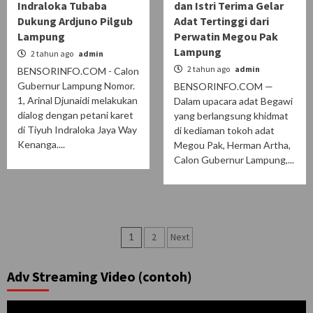
Indraloka Tubaba
dan Istri Terima Gelar
Dukung Ardjuno Pilgub
Adat Tertinggi dari
Lampung
Perwatin Megou Pak
Lampung
2 tahun ago
admin
2 tahun ago
admin
BENSORINFO.COM - Calon
Gubernur Lampung Nomor.
BENSORINFO.COM —
1, Arinal Djunaidi melakukan
Dalam upacara adat Begawi
dialog dengan petani karet
yang berlangsung khidmat
di Tiyuh Indraloka Jaya Way
di kediaman tokoh adat
Kenanga....
Megou Pak, Herman Artha,
Calon Gubernur Lampung,...
Paginasi
1
2
Next
pos
Adv Streaming Video (contoh)
Pemutar