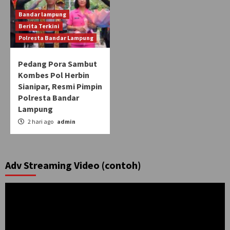
Bandar lampung
Berita Terkini
Polresta Bandar Lampung
Pedang Pora Sambut
Kombes Pol Herbin
Sianipar, Resmi Pimpin
Polresta Bandar
Lampung
2 hari ago
admin
Adv Streaming Video (contoh)
Pemutar
Video