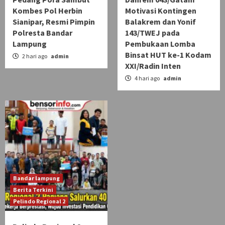
Kombes Pol Herbin
Motivasi Kontingen
Sianipar, Resmi Pimpin
Balakrem dan Yonif
Polresta Bandar
143/TWEJ pada
Lampung
Pembukaan Lomba
Binsat HUT ke-1 Kodam
2 hari ago
admin
XXI/Radin Inten
4 hari ago
admin
Bandar lampung
Berita Terkini
Pelindo Regional 2