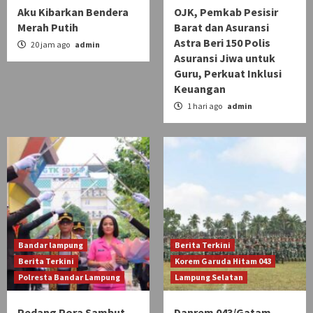
Aku Kibarkan Bendera
OJK, Pemkab Pesisir
Merah Putih
Barat dan Asuransi
Astra Beri 150 Polis
20 jam ago
admin
Asuransi Jiwa untuk
Guru, Perkuat Inklusi
Keuangan
1 hari ago
admin
Bandar lampung
Berita Terkini
Berita Terkini
Korem Garuda Hitam 043
Polresta Bandar Lampung
Lampung Selatan
Pedang Pora Sambut
Danrem 043/Gatam