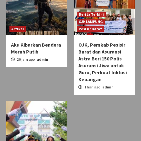
Berita Terkini
OJK LAMPUNG
Artikel
Pesisir Barat
Aku Kibarkan Bendera
OJK, Pemkab Pesisir
Merah Putih
Barat dan Asuransi
Astra Beri 150 Polis
20 jam ago
admin
Asuransi Jiwa untuk
Guru, Perkuat Inklusi
Keuangan
1 hari ago
admin