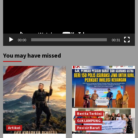
00:00
00:31
You may have missed
Berita Terkini
OJK LAMPUNG
Artikel
Pesisir Barat