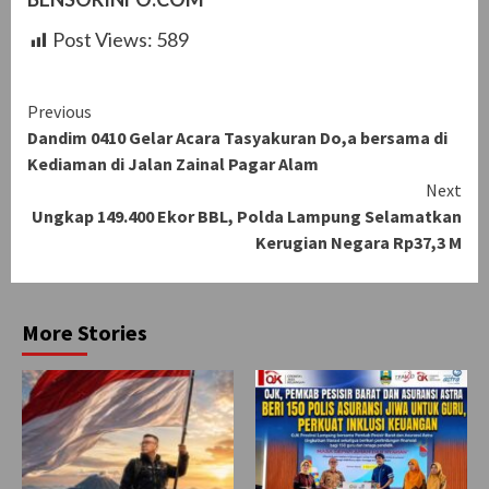
Post Views:
589
Continue
Previous
Dandim 0410 Gelar Acara Tasyakuran Do,a bersama di
Reading
Kediaman di Jalan Zainal Pagar Alam
Next
Ungkap 149.400 Ekor BBL, Polda Lampung Selamatkan
Kerugian Negara Rp37,3 M
More Stories