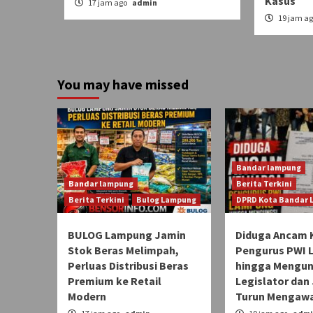
Kasus
17 jam ago
admin
19 jam a
You may have missed
Bandar lampung
Bandar lampung
Berita Terkini
Berita Terkini
Bulog Lampung
DPRD Kota Bandar
BULOG Lampung Jamin
Diduga Ancam 
Stok Beras Melimpah,
Pengurus PWI
Perluas Distribusi Beras
hingga Mengun
Premium ke Retail
Legislator dan 
Modern
Turun Mengawa