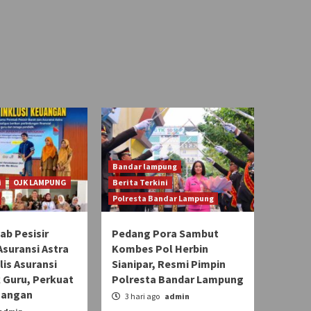
Bandar lampung
i
OJK LAMPUNG
Berita Terkini
Polresta Bandar Lampung
b Pesisir
Pedang Pora Sambut
Asuransi Astra
Kombes Pol Herbin
lis Asuransi
Sianipar, Resmi Pimpin
 Guru, Perkuat
Polresta Bandar Lampung
uangan
3 hari ago
admin