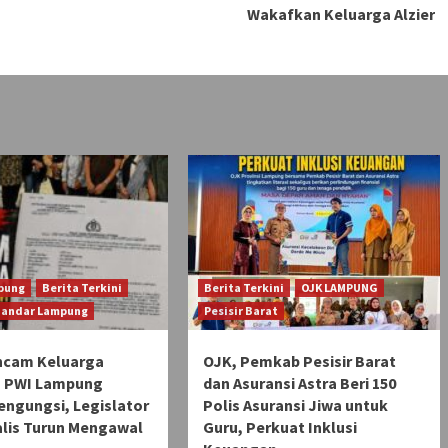
Wakafkan Keluarga Alzier
pung
Berita Terkini
Berita Terkini
OJK LAMPUNG
Bandar Lampung
Pesisir Barat
ncam Keluarga
OJK, Pemkab Pesisir Barat
 PWI Lampung
dan Asuransi Astra Beri 150
engungsi, Legislator
Polis Asuransi Jiwa untuk
alis Turun Mengawal
Guru, Perkuat Inklusi