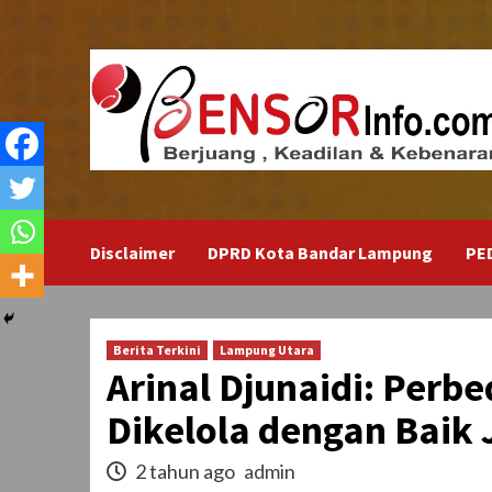
Skip
to
content
Disclaimer
DPRD Kota Bandar Lampung
PE
Berita Terkini
Lampung Utara
Arinal Djunaidi: Perbe
Dikelola dengan Baik 
2 tahun ago
admin