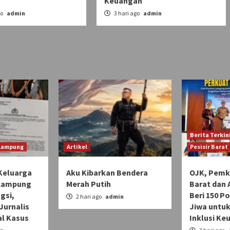
Keuangan
go
admin
3 hari ago
admin
Berita Terkin
 Lampung
Artikel
Pesisir Barat
Keluarga
Aku Kibarkan Bendera
OJK, Pemka
 Lampung
Merah Putih
Barat dan 
gsi,
Beri 150 Po
2 hari ago
admin
Jurnalis
Jiwa untuk
l Kasus
Inklusi Ke