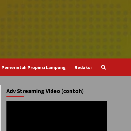
Pemerintah Propinsi Lampung
Redaksi
Adv Streaming Video (contoh)
Pemutar
Video