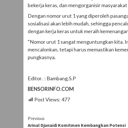
bekerja keras, dan mengorganisir masyarakat
Dengan nomor urut 1 yang diperoleh pasanga
sosialisasi akan lebih mudah, sehingga pencal
dengan kerja keras untuk meraih kemenangan
“Nomor urut 1 sangat menguntungkan kita. In
mencalonkan, tetapi harus memastikan kemena
pungkasnya.
Editor. : Bambang.S.P
BENSORINFO.COM
Post Views:
477
Continue
Previous
Arinal Djunaidi Komitmen Kembangkan Potensi