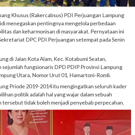
bang Khusus (Rakercabsus) PDI Perjuangan Lampung
aidi menegaskan pentingnya mengelola perbedaan
bilitas dan keharmonisan di masyarakat. Pernyataan ini
 Sekretariat DPC PDI Perjuangan setempat pada Senin
sung di Jalan Kota Alam, Kec. Kotabumi Seatan,
eh sejumlah fungsionaris DPD PDIP Provinsi Lampung
Lampung Utara, Nomor Urut 01, Hamartoni-Romli.
g Priode 2019-2014 itu mengingatkan seluruh kader
ihan politik adalah hal yang wajar dalam sebuah
 tersebut tidak boleh menjadi penyebab perpecahan.