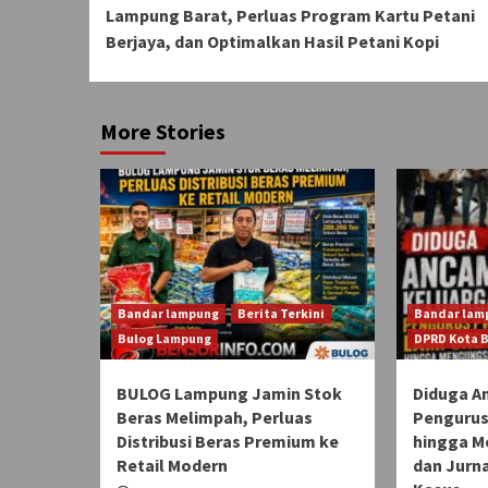
Reading
Lampung Barat, Perluas Program Kartu Petani
Berjaya, dan Optimalkan Hasil Petani Kopi
More Stories
Bandar lampung
Berita Terkini
Bandar lam
Bulog Lampung
DPRD Kota 
BULOG Lampung Jamin Stok
Diduga A
Beras Melimpah, Perluas
Pengurus
Distribusi Beras Premium ke
hingga M
Retail Modern
dan Jurn