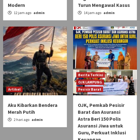
Modern
Turun Mengawal Kasus
12 jam ago
admin
14 jam ago
admin
Berita Terkini
OJK LAMPUNG
Artikel
Pesisir Barat
Aku Kibarkan Bendera
OJK, Pemkab Pesisir
Merah Putih
Barat dan Asuransi
Astra Beri 150 Polis
2 hari ago
admin
Asuransi Jiwa untuk
Guru, Perkuat Inklusi
Keuangan