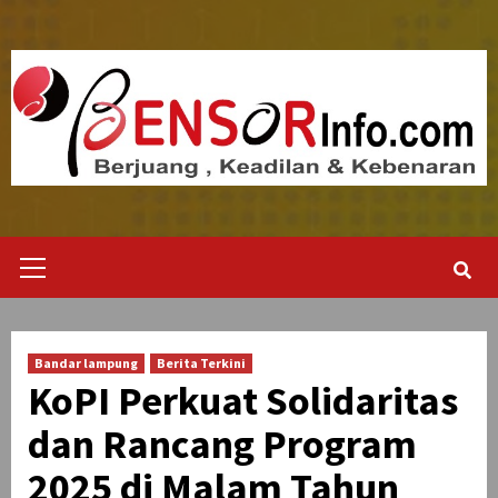
Skip
to
content
Primary
Menu
Bandar lampung
Berita Terkini
KoPI Perkuat Solidaritas
dan Rancang Program
2025 di Malam Tahun