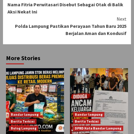
Reading
Nama Fitria Perwitasari Disebut Sebagai Otak di Balik
Aksi Nekat Ini
Next
Polda Lampung Pastikan Perayaan Tahun Baru 2025
Berjalan Aman dan Kondusif
More Stories
Bandar lampung
Bandar lampung
Berita Terkini
Berita Terkini
Bulog Lampung
DPRD Kota Bandar Lampung