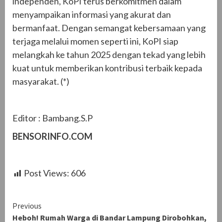
independen, KoPI terus berkomitmen dalam
menyampaikan informasi yang akurat dan
bermanfaat. Dengan semangat kebersamaan yang
terjaga melalui momen seperti ini, KoPI siap
melangkah ke tahun 2025 dengan tekad yang lebih
kuat untuk memberikan kontribusi terbaik kepada
masyarakat. (*)
Editor : Bambang.S.P
BENSORINFO.COM
Post Views:
606
Continue
Previous
Heboh! Rumah Warga di Bandar Lampung Dirobohkan,