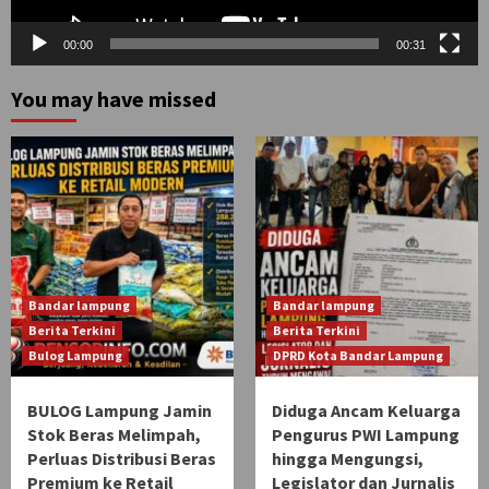
00:00
00:31
You may have missed
Bandar lampung
Bandar lampung
Berita Terkini
Berita Terkini
Bulog Lampung
DPRD Kota Bandar Lampung
BULOG Lampung Jamin
Diduga Ancam Keluarga
Stok Beras Melimpah,
Pengurus PWI Lampung
Perluas Distribusi Beras
hingga Mengungsi,
Premium ke Retail
Legislator dan Jurnalis