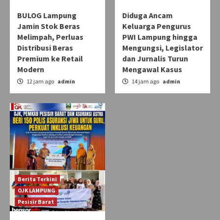
BULOG Lampung
Diduga Ancam
Jamin Stok Beras
Keluarga Pengurus
Melimpah, Perluas
PWI Lampung hingga
Distribusi Beras
Mengungsi, Legislator
Premium ke Retail
dan Jurnalis Turun
Modern
Mengawal Kasus
12 jam ago
admin
14 jam ago
admin
Berita Terkini
OJK LAMPUNG
Pesisir Barat