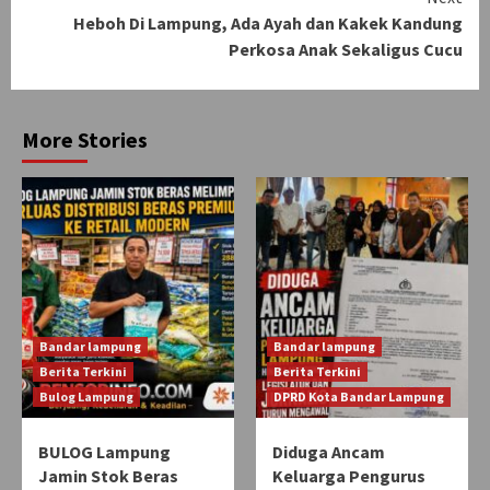
Heboh Di Lampung, Ada Ayah dan Kakek Kandung
Perkosa Anak Sekaligus Cucu
More Stories
Bandar lampung
Bandar lampung
Berita Terkini
Berita Terkini
Bulog Lampung
DPRD Kota Bandar Lampung
BULOG Lampung
Diduga Ancam
Jamin Stok Beras
Keluarga Pengurus