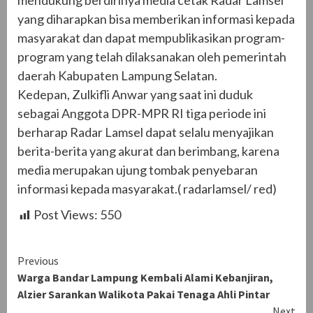
mendukung berdirinya media cetak Radar Lamsel
yang diharapkan bisa memberikan informasi kepada
masyarakat dan dapat mempublikasikan program-
program yang telah dilaksanakan oleh pemerintah
daerah Kabupaten Lampung Selatan.
Kedepan, Zulkifli Anwar yang saat ini duduk
sebagai Anggota DPR-MPR RI tiga periode ini
berharap Radar Lamsel dapat selalu menyajikan
berita-berita yang akurat dan berimbang, karena
media merupakan ujung tombak penyebaran
informasi kepada masyarakat.( radarlamsel/ red)
Post Views:
550
Continue
Previous
Warga Bandar Lampung Kembali Alami Kebanjiran,
Reading
Alzier Sarankan Walikota Pakai Tenaga Ahli Pintar
Next