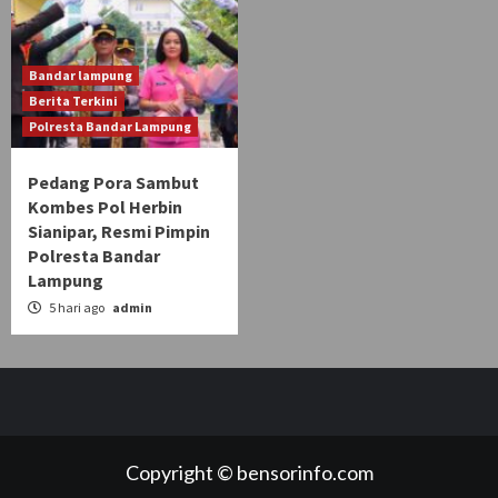
Bandar lampung
Berita Terkini
Polresta Bandar Lampung
Pedang Pora Sambut
Kombes Pol Herbin
Sianipar, Resmi Pimpin
Polresta Bandar
Lampung
5 hari ago
admin
Copyright © bensorinfo.com