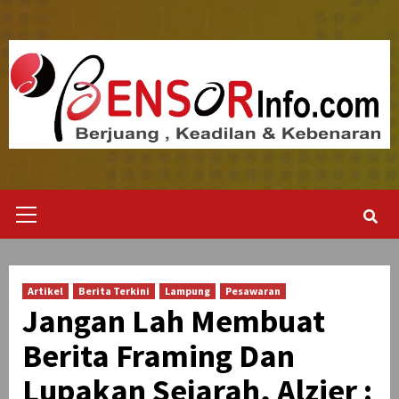
Skip
to
content
Primary
Menu
Artikel
Berita Terkini
Lampung
Pesawaran
Jangan Lah Membuat
Berita Framing Dan
Lupakan Sejarah, Alzier :