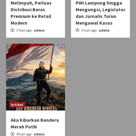
Melimpah, Perluas
PWI Lampung hingga
Distribusi Beras
Mengungsi, Legislator
Premium ke Retail
dan Jurnalis Turun
Modern
Mengawal Kasus
3 hari ago
admin
3 hari ago
admin
Artikel
Aku Kibarkan Bendera
Merah Putih
4 hari ago
admin