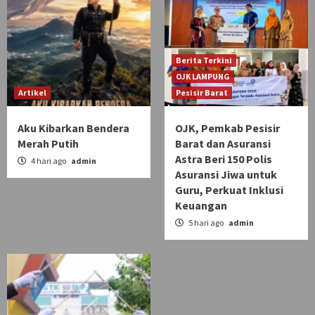
Berita Terkini
OJK LAMPUNG
Artikel
Pesisir Barat
Aku Kibarkan Bendera
OJK, Pemkab Pesisir
Merah Putih
Barat dan Asuransi
Astra Beri 150 Polis
4 hari ago
admin
Asuransi Jiwa untuk
Guru, Perkuat Inklusi
Keuangan
5 hari ago
admin