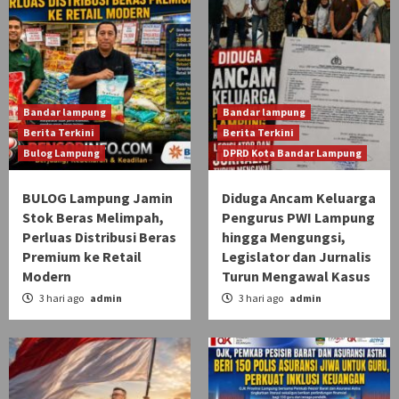
Bandar lampung
Bandar lampung
Berita Terkini
Berita Terkini
Bulog Lampung
DPRD Kota Bandar Lampung
BULOG Lampung Jamin
Diduga Ancam Keluarga
Stok Beras Melimpah,
Pengurus PWI Lampung
Perluas Distribusi Beras
hingga Mengungsi,
Premium ke Retail
Legislator dan Jurnalis
Modern
Turun Mengawal Kasus
3 hari ago
admin
3 hari ago
admin