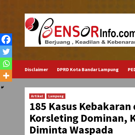
Skip
to
content
Disclaimer
DPRD Kota Bandar Lampung
PE
Artikel
Lampung
185 Kasus Kebakaran 
Korsleting Dominan, 
Diminta Waspada