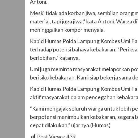
Antoni.
Meski tidak ada korban jiwa, sembilan orang 
material, tapi juga jiwa,” kata Antoni. Warga d
meninggalkan kompor menyala.
Kabid Humas Polda Lampung Kombes Umi Fad
terhadap potensi bahaya kebakaran. “Periksa k
berlebihan,” katanya.
Umi juga meminta masyarakat melaporkan pote
berisiko kebakaran. Kami siap bekerja sama 
Kabid Humas Polda Lampung Kombes Umi Fadil
aktif masyarakat dalam pencegahan kebakara
“Kami mengajak seluruh warga untuk lebih pedu
berpotensi menimbulkan kebakaran, segera 
cepat dilakukan,” ujarnya.(Humas)
Post Views:
439