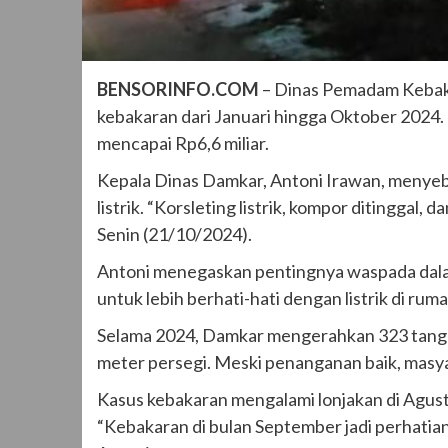
BENSORINFO.COM
– Dinas Pemadam Kebak
kebakaran dari Januari hingga Oktober 2024. 
mencapai Rp6,6 miliar.
Kepala Dinas Damkar, Antoni Irawan, menyebu
listrik. “Korsleting listrik, kompor ditinggal,
Senin (21/10/2024).
Antoni menegaskan pentingnya waspada dalam
untuk lebih berhati-hati dengan listrik di rum
Selama 2024, Damkar mengerahkan 323 tangk
meter persegi. Meski penanganan baik, masya
Kasus kebakaran mengalami lonjakan di Agust
“Kebakaran di bulan September jadi perhatian 