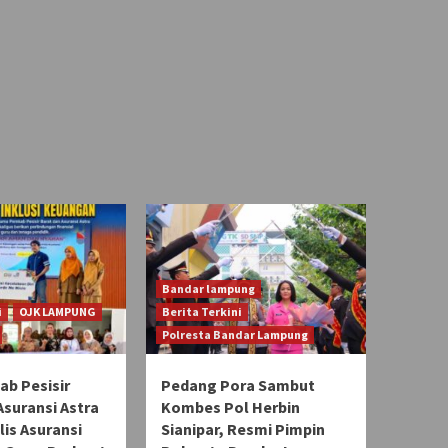
Bandar lampung
i
OJK LAMPUNG
Berita Terkini
Polresta Bandar Lampung
b Pesisir
Pedang Pora Sambut
Asuransi Astra
Kombes Pol Herbin
lis Asuransi
Sianipar, Resmi Pimpin