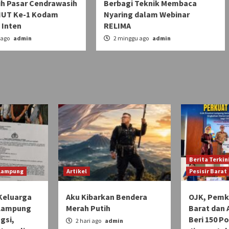
ih Pasar Cendrawasih
Berbagi Teknik Membaca
HUT Ke-1 Kodam
Nyaring dalam Webinar
 Inten
RELIMA
 ago
admin
2 minggu ago
admin
Berita Terkin
 Lampung
Artikel
Pesisir Barat
Keluarga
Aku Kibarkan Bendera
OJK, Pemka
 Lampung
Merah Putih
Barat dan 
gsi,
Beri 150 Po
2 hari ago
admin