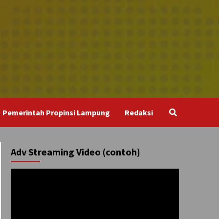
Pemerintah Propinsi Lampung
Redaksi
Adv Streaming Video (contoh)
Pemutar
Video