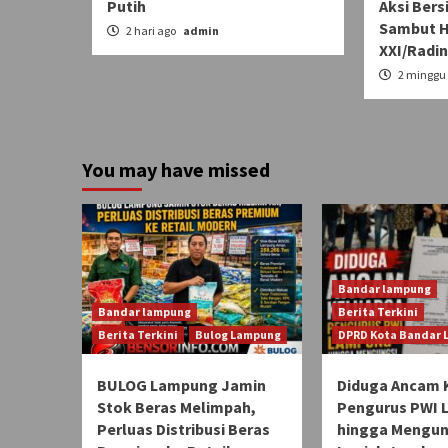
Putih
Aksi Bers
Sambut 
2 hari ago
admin
XXI/Radin
2 minggu
You may have missed
Bandar lampung
Bandar lampung
Berita Terkini
Berita Terkini
Bulog Lampung
DPRD Kota Bandar
BULOG Lampung Jamin
Diduga Ancam 
Stok Beras Melimpah,
Pengurus PWI
Perluas Distribusi Beras
hingga Mengun