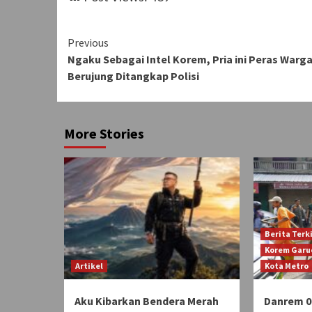
Continue
Previous
Ngaku Sebagai Intel Korem, Pria ini Peras Warg
Reading
Berujung Ditangkap Polisi
More Stories
Berita Terk
Korem Garu
Artikel
Kota Metro
Aku Kibarkan Bendera Merah
Danrem 0