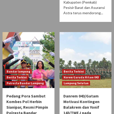
Kabupaten (Pemkab)
Pesisir Barat dan Asuransi
Astra terus mendorong...
Bandar lampung
Berita Terkini
Berita Terkini
Korem Garuda Hitam 043
Polresta Bandar Lampung
Lampung Selatan
Pedang Pora Sambut
Danrem 043/Gatam
Kombes Pol Herbin
Motivasi Kontingen
Sianipar, Resmi Pimpin
Balakrem dan Yonif
Polresta Bandar
143/TWEJ pada