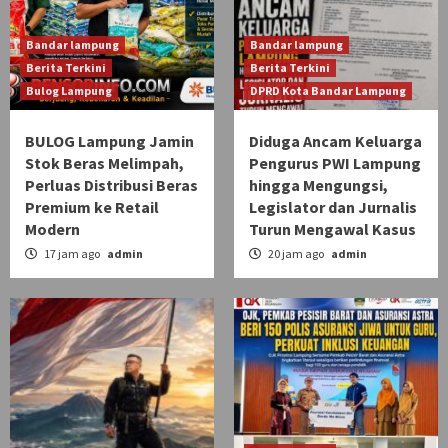
Bandar lampung
Bandar lampung
Berita Terkini
Berita Terkini
Bulog Lampung
DPRD Kota Bandar Lampung
BULOG Lampung Jamin
Diduga Ancam Keluarga
Stok Beras Melimpah,
Pengurus PWI Lampung
Perluas Distribusi Beras
hingga Mengungsi,
Premium ke Retail
Legislator dan Jurnalis
Modern
Turun Mengawal Kasus
17 jam ago
admin
20 jam ago
admin