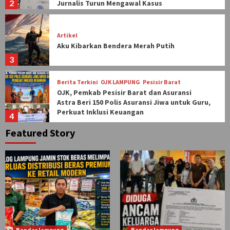
2
Jurnalis Turun Mengawal Kasus
Artikel
Aku Kibarkan Bendera Merah Putih
3
Berita Terkini
OJK LAMPUNG
Pesisir Barat
OJK, Pemkab Pesisir Barat dan Asuransi
Astra Beri 150 Polis Asuransi Jiwa untuk Guru,
Perkuat Inklusi Keuangan
4
Featured Story
Bandar lampung
Berita Terkini
Polresta Bandar Lampung
Pedang Pora Sambut Kombes Pol Herbin
Sianipar, Resmi Pimpin Polresta Bandar
5
Lampung
Bandar lampung
Berita Terkini
Bulog Lampung
BULOG Lampung Jamin Stok Beras Melimpah,
Perluas Distribusi Beras Premium ke Retail
Modern
1
Bandar lampung
Bandar lampung