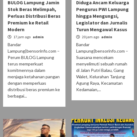
BULOG Lampung Jamin
Diduga Ancam Keluarga
Stok Beras Melimpah,
Pengurus PWI Lampung
Perluas Distribusi Beras
hingga Mengungsi,
Premium ke Retail
Legislator dan Jurnalis
Modern
Turun Mengawal Kasus
17 jam ago
admin
20 jam ago
admin
Bandar
Bandar
Lampung|bensorinfo.com –
Lampung|bensorinfo.com –
Perum BULOG Lampung
Suasana mencekam
terus memperkuat
menyelimuti sebuah rumah
komitmennya dalam
di Jalan Putri Balau, Gang
menjaga ketahanan pangan
Walet, Kelurahan Tanjung
dengan memperluas
Agung Raya, Kecamatan
distribusi beras premium ke
Kedamaian,...
berbagai...