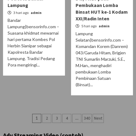
Lampung
Pembukaan Lomba
Binsat HUT ke-1 Kodam
3 hari ago
admin
XXI/Radin Inten
Bandar
5 hari ago
admin
Lampung|bensorinfo.com –
Suasana khidmat mewarnai
Lampung
hari pertama Kombes Pol
Selatan|bensorinfo.com –
Herbin Sianipar sebagai
Komandan Korem (Danrem)
Kapolresta Bandar
043/Garuda Hitam, Brigjen
Lampung. Tradisi Pedang
TNI Sumarlin Marzuki, S.E.,
Pora mengiringi...
M.Han., menghadiri
pembukaan Lomba
Pembinaan Satuan
(Binsat)...
Paginasi
1
2
3
4
…
340
Next
pos
Adv Streaming Video (contoh)