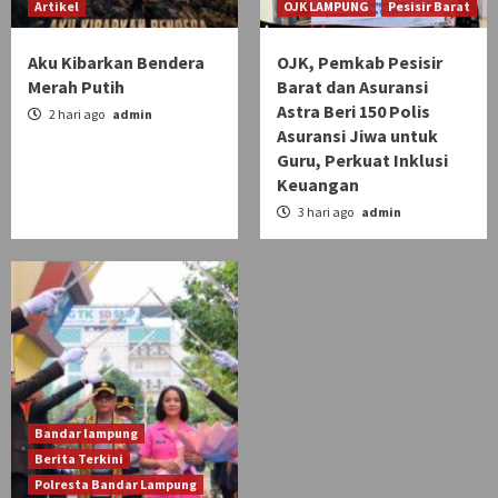
Artikel
OJK LAMPUNG
Pesisir Barat
Aku Kibarkan Bendera
OJK, Pemkab Pesisir
Merah Putih
Barat dan Asuransi
Astra Beri 150 Polis
2 hari ago
admin
Asuransi Jiwa untuk
Guru, Perkuat Inklusi
Keuangan
3 hari ago
admin
Bandar lampung
Berita Terkini
Polresta Bandar Lampung