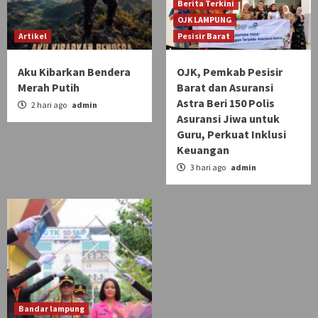
Berita Terkini
OJK LAMPUNG
Artikel
Pesisir Barat
Aku Kibarkan Bendera
OJK, Pemkab Pesisir
Merah Putih
Barat dan Asuransi
Astra Beri 150 Polis
2 hari ago
admin
Asuransi Jiwa untuk
Guru, Perkuat Inklusi
Keuangan
3 hari ago
admin
Bandar lampung