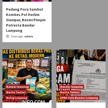
Pedang Pora Sambut
Kombes Pol Herbin
Sianipar, Resmi Pimpin
Polresta Bandar
Lampung
3 hari ago
admin
Bandar lampung
Bandar lampung
Berita Terkini
Berita Terkini
Bulog Lampung
DPRD Kota Bandar Lampung