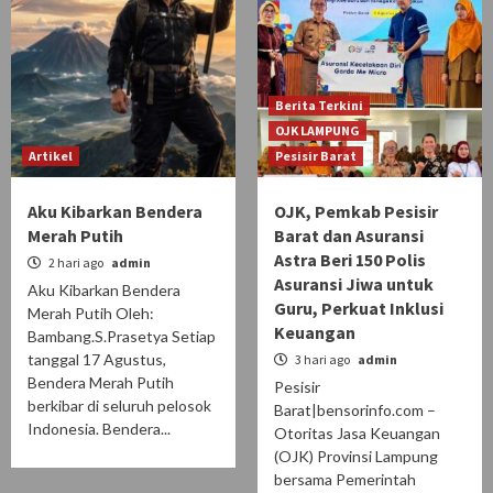
Berita Terkini
OJK LAMPUNG
Artikel
Pesisir Barat
Aku Kibarkan Bendera
OJK, Pemkab Pesisir
Merah Putih
Barat dan Asuransi
Astra Beri 150 Polis
2 hari ago
admin
Asuransi Jiwa untuk
Aku Kibarkan Bendera
Guru, Perkuat Inklusi
Merah Putih ‎Oleh:
Keuangan
Bambang.S.Prasetya ‎Setiap
tanggal 17 Agustus,
3 hari ago
admin
Bendera Merah Putih
Pesisir
berkibar di seluruh pelosok
Barat|bensorinfo.com –
Indonesia. Bendera...
Otoritas Jasa Keuangan
(OJK) Provinsi Lampung
bersama Pemerintah