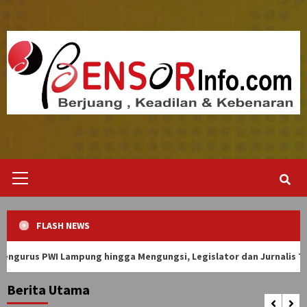
Skip
to
content
Primary
Menu
FLASH NEWS
Lampung hingga Mengungsi, Legislator dan Jurnalis Turun Mengawa
Berita Utama